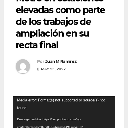
elevadas como parte
de los trabajos de
ampliación en su
recta final
Por
Juan M Ramírez
MAY 25, 2022
Reproductor
Media error: Format(s) not supported or source(s) not
de
found
vídeo
Descargar archivo: https://tiempodirecto.com/wp-
content/uploads/2026/08/Publicidad-PM.mp4?_=1