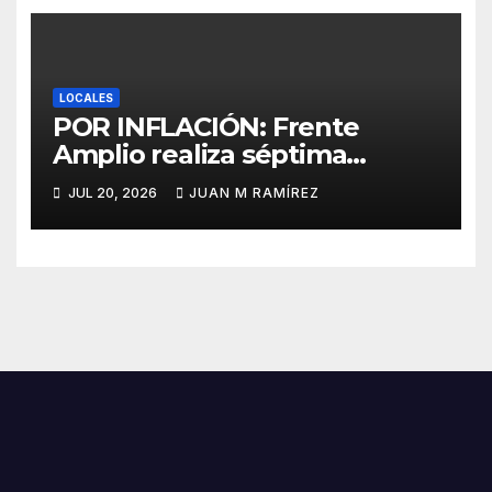
LOCALES
POR INFLACIÓN: Frente
Amplio realiza séptima
caminata protesta en SDN
JUL 20, 2026
JUAN M RAMÍREZ
contra el alto costo de la vida
y los abusos policiales