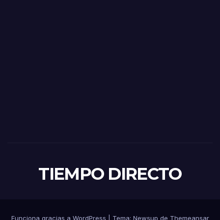
TIEMPO DIRECTO
Funciona gracias a WordPress
|
Tema:
Newsup
de
Themeansar