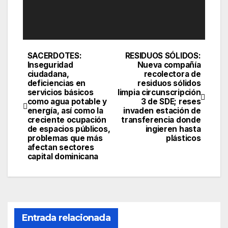
SACERDOTES:
RESIDUOS SÓLIDOS:
Navegación
Inseguridad
Nueva compañía
ciudadana,
recolectora de
de
deficiencias en
residuos sólidos
servicios básicos
limpia circunscripción
entradas
como agua potable y
3 de SDE; reses
energía, así como la
invaden estación de
creciente ocupación
transferencia donde
de espacios públicos,
ingieren hasta
problemas que más
plásticos
afectan sectores
capital dominicana
Entrada relacionada