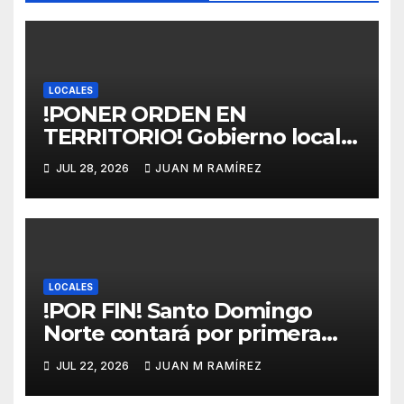
LOCALES
!PONER ORDEN EN
TERRITORIO! Gobierno local
garantiza que el Plan de
JUL 28, 2026
JUAN M RAMÍREZ
Ordenamiento Territorial no
perjudicará a ningún sector
de Verón-Punta Cana
LOCALES
!POR FIN! Santo Domingo
Norte contará por primera
vez con un mercado
JUL 22, 2026
JUAN M RAMÍREZ
municipal gracias al Mivhed