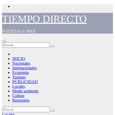
Saltar
al
contenido
TIEMPO DIRECTO
NOTICIAS Y MAS
INICIO
Nacionales
Internacionales
Economia
Turismo
PUBLICIDAD
Locales
Medio ambiente
Cultura
Reportajes
Locales