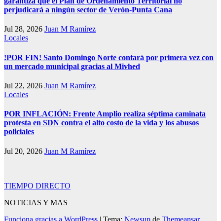
garantiza que el Plan de Ordenamiento Territorial no
perjudicará a ningún sector de Verón-Punta Cana
Jul 28, 2026
Juan M Ramírez
Locales
!POR FIN! Santo Domingo Norte contará por primera vez con
un mercado municipal gracias al Mivhed
Jul 22, 2026
Juan M Ramírez
Locales
POR INFLACIÓN: Frente Amplio realiza séptima caminata
protesta en SDN contra el alto costo de la vida y los abusos
policiales
Jul 20, 2026
Juan M Ramírez
TIEMPO DIRECTO
NOTICIAS Y MAS
Funciona gracias a WordPress
|
Tema:
Newsup
de
Themeansar