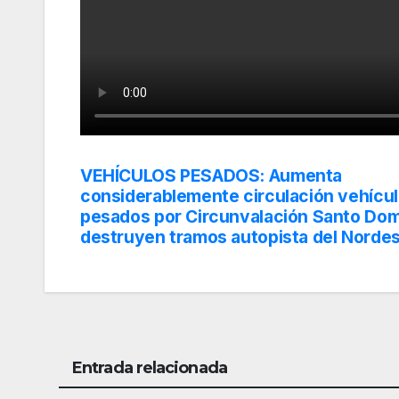
VEHÍCULOS PESADOS: Aumenta
Navegación
considerablemente circulación vehícu
de
pesados por Circunvalación Santo Dom
destruyen tramos autopista del Norde
entradas
Entrada relacionada