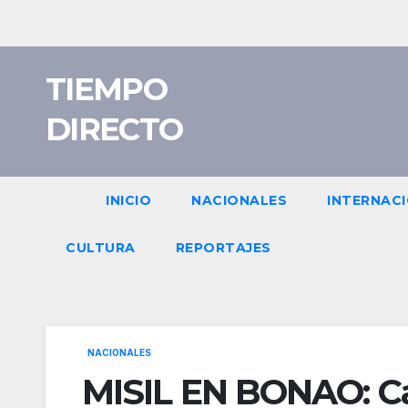
Saltar
al
contenido
TIEMPO
DIRECTO
INICIO
NACIONALES
INTERNAC
CULTURA
REPORTAJES
NACIONALES
MISIL EN BONAO: C