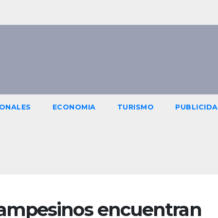
IONALES
ECONOMIA
TURISMO
PUBLICID
ampesinos encuentran