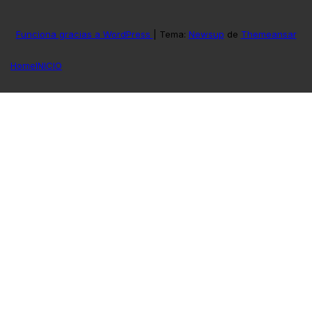
Funciona gracias a WordPress
|
Tema:
Newsup
de
Themeansar
Home
INICIO