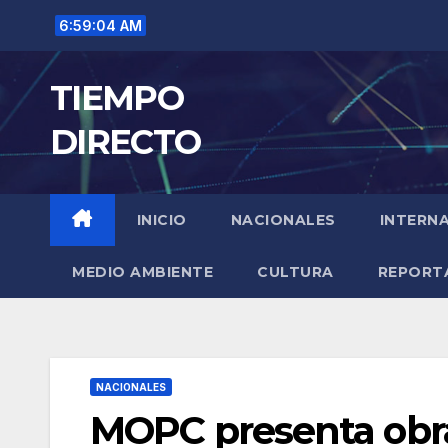
Saltar
6:59:05 AM
al
contenido
TIEMPO
DIRECTO
INICIO
NACIONALES
INTERN
MEDIO AMBIENTE
CULTURA
REPORT
NACIONALES
MOPC presenta obra