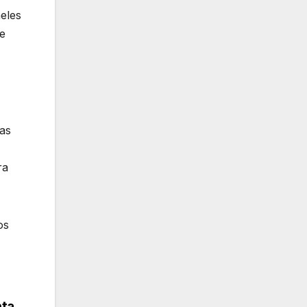
eles
re
as
,
ra
os
nta