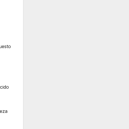
uesto
cido
ieza