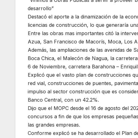
“Vinimos a Obras Públicas a servir a proveer bi
desarrollo”
Destacó el aporte a la dinamización de la eco
licencias de construcción, lo que generaría un
Entre las obras mas importantes citó la interve
Azua, San Francisco de Macorís, Moca, Los Al
Además, las ampliaciones de las avenidas de San
Boca Chica, el Malecón de Nagua, la carretera t
6 de Noviembre, carretera Barahona – Enriquill
Explicó que el vasto plan de construcciones qu
red vial, construcciones de puentes, paviment
impulso al sector construcción que es consid
Banco Central, con un 42.2%.
Dijo que el MOPC desde el 16 de agosto del 20
concursos a fin de que los empresas pequeñas
las grandes empresas.
Conforme explicó se ha desarrollado el Plan de 