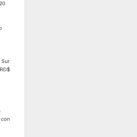
020
o
n Sur
e RD$
s
, con