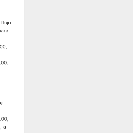
 flujo
para
.00,
.00.
ue
.00,
, a