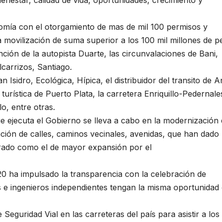
enestar, calidad de vida, oportunidades, crecimiento y
nomía con el otorgamiento de mas de mil 100 permisos y
a movilización de suma superior a los 100 mil millones de p
nción de la autopista Duarte, las circunvalaciones de Bani,
carrizos, Santiago.
 Isidro, Ecológica, Hípica, el distribuidor del transito de 
urística de Puerto Plata, la carretera Enriquillo-Pedernales
o, entre otras.
e ejecuta el Gobierno se lleva a cabo en la modernización 
ación de calles, caminos vecinales, avenidas, que han dado
erado como el de mayor expansión por el
20 ha impulsado la transparencia con la celebración de
 e ingenieros independientes tengan la misma oportunidad
Seguridad Vial en las carreteras del país para asistir a los