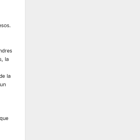
esos.
Andres
, la
de la
 un
 que