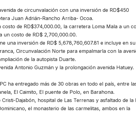
avenida de circunvalación con una inversión de RD$450
rretera Juan Adrián-Rancho Arriba- Ocoa.
n costo de RD$374,000.00, la carretera Loma Mala a un c
a un costo de RD$ 2,700,000.00.
iene una inversión de RD$ 5,678,760,607.81 e incluye en su
a Franca, Circunvalación Norte para empalmarla con la aven
ampliación de la autopista Duarte.
avenida Antonio Guzmán y la prolongación avenida Hatuey.
OPC ha entregado más de 30 obras en todo el país, entre la
anela, El Caimito, El puente de Polo, en Barahona.
 Cristi-Dajabón, hospital de Las Terrenas y asfaltado de la
o Dominicano, el monasterio de las carmelitas, ambos en la