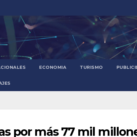
ACIONALES
ECONOMIA
TURISMO
PUBLIC
AJES
s por más 77 mil millon