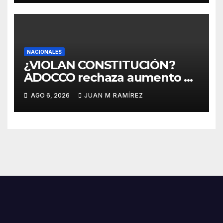
NACIONALES
¿VIOLAN CONSTITUCIÓN?
ADOCCO rechaza aumento de
beneficios aprobado por el
AGO 6, 2026
JUAN M RAMÍREZ
Consejo del Poder Judicial
por considerarlo contrario a la
Carta Magna de RD