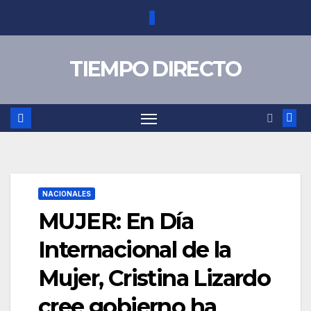
Saltar
al
contenido
TIEMPO DIRECTO
NACIONALES
MUJER: En Día
Internacional de la
Mujer, Cristina Lizardo
cree gobierno ha