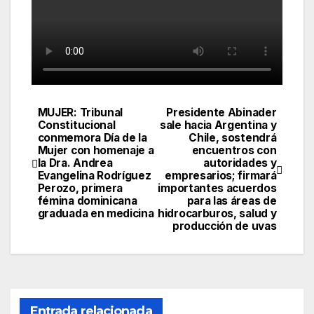
MUJER: Tribunal
Presidente Abinader
Navegación
Constitucional
sale hacia Argentina y
conmemora Día de la
Chile, sostendrá
de
Mujer con homenaje a
encuentros con
la Dra. Andrea
autoridades y
entradas
Evangelina Rodríguez
empresarios; firmará
Perozo, primera
importantes acuerdos
fémina dominicana
para las áreas de
graduada en medicina
hidrocarburos, salud y
producción de uvas
Entrada relacionada