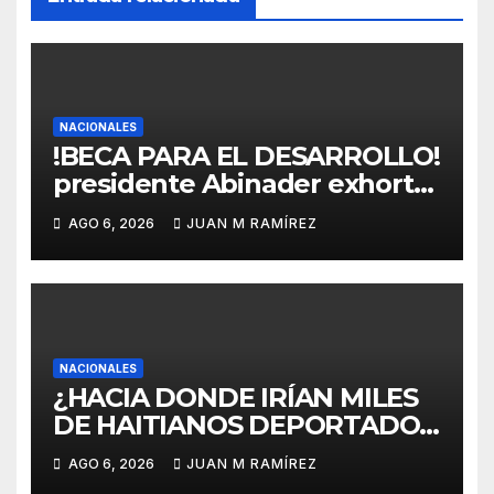
NACIONALES
!BECA PARA EL DESARROLLO!
presidente Abinader exhortó
a beneficiados a asumir becas
AGO 6, 2026
JUAN M RAMÍREZ
con responsabilidad y
convertirse en embajadores
de dominicanidad en centros
académicos donde cursarán
sus estudios
NACIONALES
¿HACIA DONDE IRÍAN MILES
DE HAITIANOS DEPORTADOS
DE LOS EE.UU.? A
AGO 6, 2026
JUAN M RAMÍREZ
continuación la respuesta