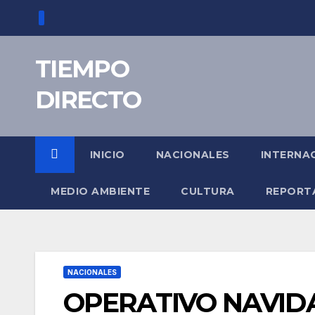
Saltar
al
contenido
TIEMPO
DIRECTO
INICIO
NACIONALES
INTERNA
MEDIO AMBIENTE
CULTURA
REPORT
NACIONALES
OPERATIVO NAVIDAD