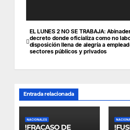
EL LUNES 2 NO SE TRABAJA: Abinader
Navegación
decreto donde oficializa como no labo
de
disposición llena de alegría a emplea
sectores públicos y privados
entradas
Entrada relacionada
NACIONALES
NACION
!FRACASO DE
!FU