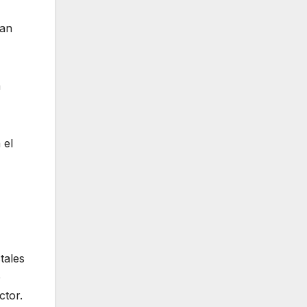
ran
a
 el
tales
e
ctor.