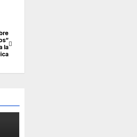
bre
os”
 la
ica