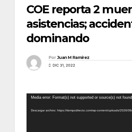
COE reporta 2 muer
asistencias; acciden
dominando
Por
Juan M Ramírez
DIC 31, 2022
Reproductor
Media error: Format(s) not supported or source(s) not found
de
Descargar archivo: https://tiempodirecto.com/wp-content/uploads/2026/
vídeo