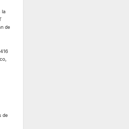
 la
T
an de
,416
sco,
s de