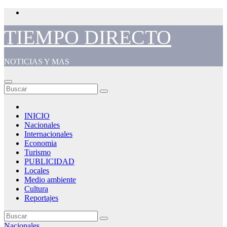
Saltar
al
contenido
TIEMPO DIRECTO
NOTICIAS Y MAS
INICIO
Nacionales
Internacionales
Economia
Turismo
PUBLICIDAD
Locales
Medio ambiente
Cultura
Reportajes
Nacionales