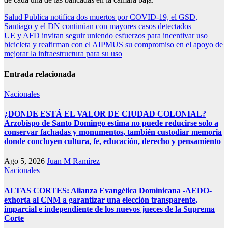
Navegación
Salud Publica notifica dos muertos por COVID-19, el GSD,
Santiago y el DN continúan con mayores casos detectados
de
UE y AFD invitan seguir uniendo esfuerzos para incentivar uso
entradas
bicicleta y reafirman con el AIPMUS su compromiso en el apoyo de
mejorar la infraestructura para su uso
Entrada relacionada
Nacionales
¿DONDE ESTÁ EL VALOR DE CIUDAD COLONIAL?
Arzobispo de Santo Domingo estima no puede reducirse solo a
conservar fachadas y monumentos, también custodiar memoria
donde concluyen cultura, fe, educación, derecho y pensamiento
Ago 5, 2026
Juan M Ramírez
Nacionales
ALTAS CORTES: Alianza Evangélica Dominicana -AEDO-
exhorta al CNM a garantizar una elección transparente,
imparcial e independiente de los nuevos jueces de la Suprema
Corte