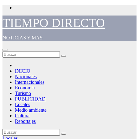
Saltar
al
contenido
TIEMPO DIRECTO
NOTICIAS Y MAS
INICIO
Nacionales
Internacionales
Economia
Turismo
PUBLICIDAD
Locales
Medio ambiente
Cultura
Reportajes
Locales