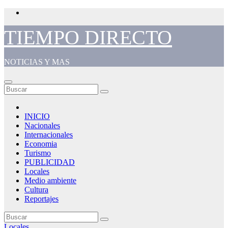
Saltar
al
contenido
TIEMPO DIRECTO
NOTICIAS Y MAS
INICIO
Nacionales
Internacionales
Economia
Turismo
PUBLICIDAD
Locales
Medio ambiente
Cultura
Reportajes
Locales