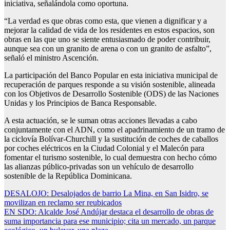
iniciativa, señalándola como oportuna.
“La verdad es que obras como esta, que vienen a dignificar y a
mejorar la calidad de vida de los residentes en estos espacios, son
obras en las que uno se siente entusiasmado de poder contribuir,
aunque sea con un granito de arena o con un granito de asfalto”,
señaló el ministro Ascención.
La participación del Banco Popular en esta iniciativa municipal de
recuperación de parques responde a su visión sostenible, alineada
con los Objetivos de Desarrollo Sostenible (ODS) de las Naciones
Unidas y los Principios de Banca Responsable.
A esta actuación, se le suman otras acciones llevadas a cabo
conjuntamente con el ADN, como el apadrinamiento de un tramo de
la ciclovía Bolívar-Churchill y la sustitución de coches de caballos
por coches eléctricos en la Ciudad Colonial y el Malecón para
fomentar el turismo sostenible, lo cual demuestra con hecho cómo
las alianzas público-privadas son un vehículo de desarrollo
sostenible de la República Dominicana.
Navegación
DESALOJO: Desalojados de barrio La Mina, en San Isidro, se
movilizan en reclamo ser reubicados
de
EN SDO: Alcalde José Andújar destaca el desarrollo de obras de
entradas
suma importancia para ese municipio; cita un mercado, un parque