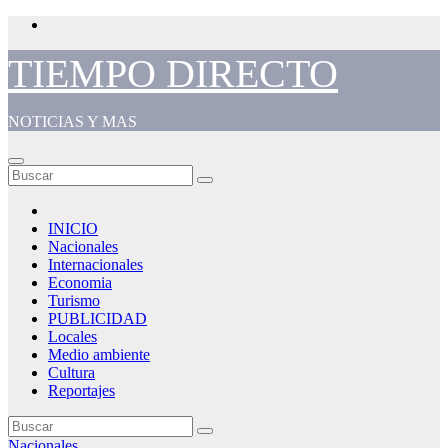
Saltar
al
contenido
TIEMPO DIRECTO
NOTICIAS Y MAS
INICIO
Nacionales
Internacionales
Economia
Turismo
PUBLICIDAD
Locales
Medio ambiente
Cultura
Reportajes
Nacionales