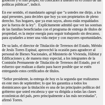
gobierno y el mío propio, en colocarles a ustedes en el centro de las
políticas públicas”, indicó.
En ese sentido, el mandatario agregó que “a ustedes me dirijo, a los
aquí presentes, para decirles que hoy ya son propietarios de pleno
derecho. Sus hogares, que ya eran suyos, ahora están respaldados
por la fuerza de la ley”. Explícitamente admitió que ver las sonrisas
de las familias beneficiadas con el programa de entrega de títulos de
propiedad, es la mejor energía para seguir trabajando sin descanso,
para ayudarles a tener una vida mejor y con mayores oportunidades.
De su lado, el director de Titulación de Terrenos del Estado, Mérido
de Jesús Torres Espinal, aprovechó la ocasión para agradecer al
personal de Bienes Nacionales, al Ministerio de Vivienda, Hábitat y
Edificaciones y, de manera muy especial, a los integrantes de la
Comisión Permanente de Titulación de Terrenos del Estado, por el
esfuerzo que realizan a diario para hacer posible que se estén
entregando estos certificados de títulos.
“Señor presidente, la entrega de hoy es la segunda que realizamos
en este mes de septiembre; lo que les garantiza a todos los
dominicanos que la titulación es una de las principales políticas del
gobierno que usted encabeza y que va dirigida a todas las clases
económicas del país, pero principalmente a las más necesitadas”,
afirmó Torres.