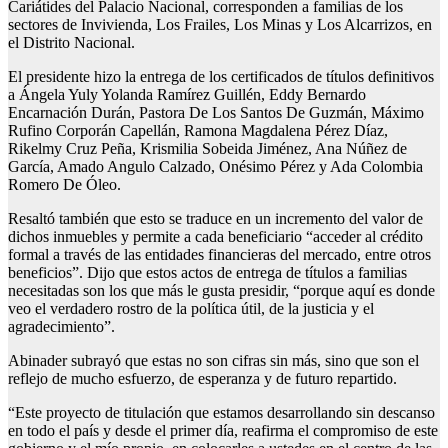
Cariátides del Palacio Nacional, corresponden a familias de los
sectores de Invivienda, Los Frailes, Los Minas y Los Alcarrizos, en
el Distrito Nacional.
El presidente hizo la entrega de los certificados de títulos definitivos
a Ángela Yuly Yolanda Ramírez Guillén, Eddy Bernardo
Encarnación Durán, Pastora De Los Santos De Guzmán, Máximo
Rufino Corporán Capellán, Ramona Magdalena Pérez Díaz,
Rikelmy Cruz Peña, Krismilia Sobeida Jiménez, Ana Núñez de
García, Amado Angulo Calzado, Onésimo Pérez y Ada Colombia
Romero De Óleo.
Resaltó también que esto se traduce en un incremento del valor de
dichos inmuebles y permite a cada beneficiario “acceder al crédito
formal a través de las entidades financieras del mercado, entre otros
beneficios”. Dijo que estos actos de entrega de títulos a familias
necesitadas son los que más le gusta presidir, “porque aquí es donde
veo el verdadero rostro de la política útil, de la justicia y el
agradecimiento”.
Abinader subrayó que estas no son cifras sin más, sino que son el
reflejo de mucho esfuerzo, de esperanza y de futuro repartido.
“Este proyecto de titulación que estamos desarrollando sin descanso
en todo el país y desde el primer día, reafirma el compromiso de este