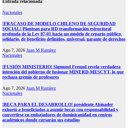
Entrada relacionada
Nacionales
!FRACASO DE MODELO CHILENO DE SEGURIDAD
SOCIAL! Plantean para RD transformación estructural
profunda de la Ley 87-01 hacia un modelo de reparto público,
solidario, de beneficios definidos, universal, garante de derechos
Ago 7, 2026
Juan M Ramírez
Nacionales
!FUSIÓN MINISTERIO! Sigmund Freund revela verdadera
intención del gobierno de fusionar MINERD-MESCYT, lo que
rechaza gremio de profesores
Ago 7, 2026
Juan M Ramírez
Nacionales
!BECA PARA EL DESARROLLO! presidente Abinader
exhortó a beneficiados a asumir becas con responsabilidad y
convertirse en embajadores de dominicanidad en centros
académicos donde cursarán sus estudios