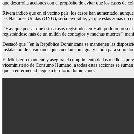
que desarrolla acciones con el propósito de evitar que los casos de cól
Rivera indicó que en el vecino país, los casos han aumentado, aunque n
las Naciones Unidas (ONU), sería favorable, ya que estas zonas no cue
´´Hay que pensar que estos casos registrados en Haití podrían presenta
registrándose más de un millón de contagios y muchas muertes´´ manif
Destacó que ´´en la República Dominicana se mantienen las disposicion
instalación de lavamanos que cuentan con agua y jabón para sobre to
El Ministerio mantiene y asegura el cumplimiento de las medidas preve
viceministerio de Consumo Humano, a todas estas acciones se suman la
que la enfermedad llegue a territorio dominicano.