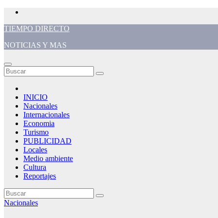
Saltar
al
TIEMPO DIRECTO
contenido
NOTICIAS Y MAS
INICIO
Nacionales
Internacionales
Economia
Turismo
PUBLICIDAD
Locales
Medio ambiente
Cultura
Reportajes
Nacionales