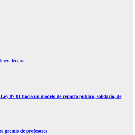
mera lectura
01 hacia un modelo de reparto público, solidario, de
 gremio de profesores