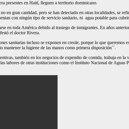
era presentes en Haití, lleguen a territorio dominicano.
o en gran cantidad, pero se han detectado en otras localidades, se refi
ntan con ningún tipo de servicio sanitario, ni agua potable para cubrir
rse en toda América debido al trasiego de inmigrantes. En años anteriore
estó el doctor Rivera.
es sanitarias incluso se exponen en creole, porque lo que queremos es e
do mantener la higiene de las manos como primera disposición´´.
ntivas, también en los negocios de expendio de comida, trabaja en la v
s labores de otras instituciones como el Instituto Nacional de Aguas P