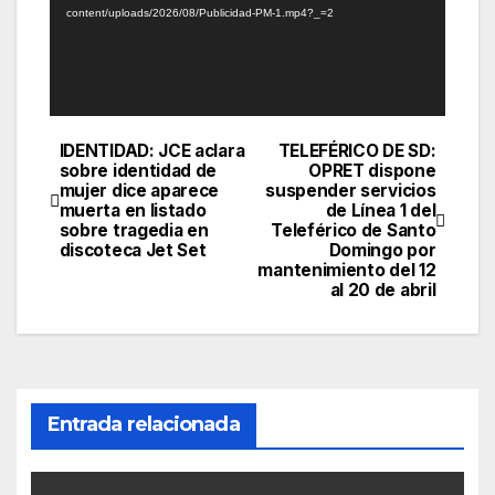
content/uploads/2026/08/Publicidad-PM-1.mp4?_=2
IDENTIDAD: JCE aclara
TELEFÉRICO DE SD:
Navegación
sobre identidad de
OPRET dispone
mujer dice aparece
suspender servicios
de
muerta en listado
de Línea 1 del
sobre tragedia en
Teleférico de Santo
entradas
discoteca Jet Set
Domingo por
mantenimiento del 12
al 20 de abril
Entrada relacionada