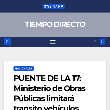
Saltar
3:32:47 PM
al
contenido
TIEMPO DIRECTO
NACIONALES
PUENTE DE LA 17:
Ministerio de Obras
Públicas limitará
transito vehículos