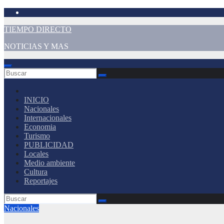
Saltar
al
TIEMPO DIRECTO
contenido
NOTICIAS Y MAS
INICIO
Nacionales
Internacionales
Economia
Turismo
PUBLICIDAD
Locales
Medio ambiente
Cultura
Reportajes
Nacionales