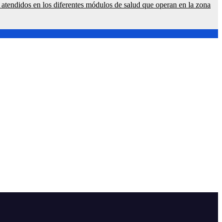
n atendidos en los diferentes módulos de salud que operan en la zona
lo contrario a la Carta Magna de RD
llos a 11 senadores; en total van 81 este año
do como Isa-Mana y Duey