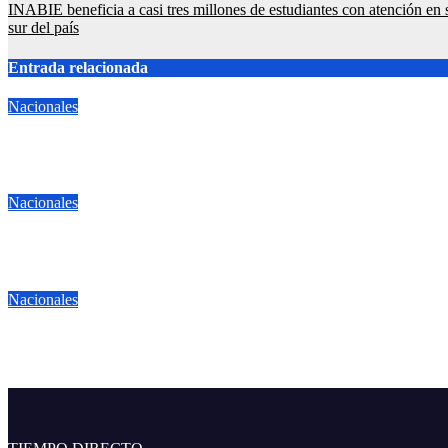
INABIE beneficia a casi tres millones de estudiantes con atención en s
de
sur del país
entradas
Entrada relacionada
Nacionales
¿VIOLAN CONSTITUCIÓN? ADOCCO rechaza aumento de beneficio
Ago 6, 2026
Juan M Ramírez
Nacionales
¿POR QUÉ COMPRAS Y CONTRATACIONES SUSPENDEN REGIST
Ago 6, 2026
Juan M Ramírez
Nacionales
!BAJA PRODUCCIÓN DE AGUA POR SEQUÍA! CAASD alerta que a
Ago 6, 2026
Juan M Ramírez