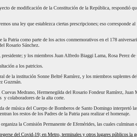
oyecto de modificación de la Constitución de la República, respondió que 
remos una ley que establezca ciertas prescripciones; eso corresponde al
 de la Patria como parte de los actos conmemorativos en el 178 aniversa
del Rosario Sánchez.
presidente; y los miembros Juan Alfredo Biaggi Lama, Rosa Perez de 
tación a los patricios.
al de la institución Sonne Beltré Ramírez, y los miembros suplentes d
dez Guzmán.
sta Cuevas Medrano, Hermenegilda del Rosario Fondeur Ramírez, Juan 
y colaboradores de la alta corte.
anda de música del Cuerpo de Bomberos de Santo Domingo interpretó las 
ntran los restos de los Padres de la Patria para realizar el homenaje.
e organiza la Comisión Permanente de Efemérides, las cuales culminan e
se del Covid-19; en Metro, terminales y otros lugares públicos la ge