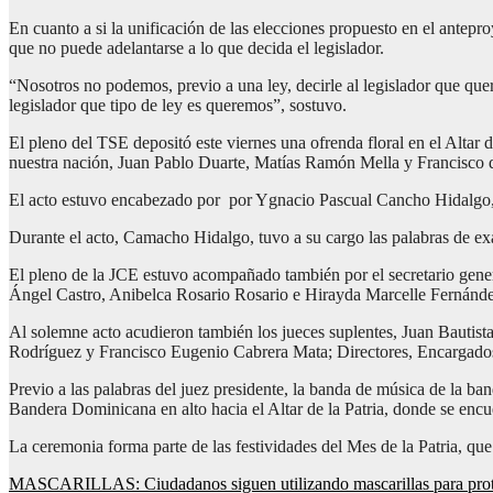
En cuanto a si la unificación de las elecciones propuesto en el antepr
que no puede adelantarse a lo que decida el legislador.
“Nosotros no podemos, previo a una ley, decirle al legislador que que
legislador que tipo de ley es queremos”, sostuvo.
El pleno del TSE depositó este viernes una ofrenda floral en el Altar
nuestra nación, Juan Pablo Duarte, Matías Ramón Mella y Francisco 
El acto estuvo encabezado por por Ygnacio Pascual Cancho Hidalgo, 
Durante el acto, Camacho Hidalgo, tuvo a su cargo las palabras de exal
El pleno de la JCE estuvo acompañado también por el secretario gener
Ángel Castro, Anibelca Rosario Rosario e Hirayda Marcelle Fernán
Al solemne acto acudieron también los jueces suplentes, Juan Bauti
Rodríguez y Francisco Eugenio Cabrera Mata; Directores, Encargados 
Previo a las palabras del juez presidente, la banda de música de la b
Bandera Dominicana en alto hacia el Altar de la Patria, donde se encue
La ceremonia forma parte de las festividades del Mes de la Patria, qu
Navegación
MASCARILLAS: Ciudadanos siguen utilizando mascarillas para proteger