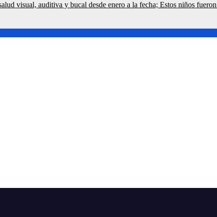
alud visual, auditiva y bucal desde enero a la fecha; Estos niños fuero
s aprobado por el Consejo del Poder Judicial por considerar
ROS DE SUPLIDORES DEL ESTADO A FUNCIONARIOS? Entre e
lgunos sistemas bajan menos del 50% producción del líqui