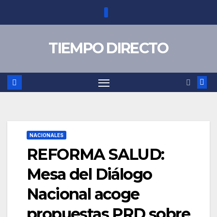
Saltar
al
contenido
TIEMPO DIRECTO
NACIONALES
REFORMA SALUD:
Mesa del Diálogo
Nacional acoge
propuestas PRD sobre