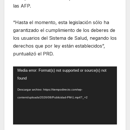
las AFP.
“Hasta el momento, esta legislación sólo ha
garantizado el cumplimiento de los deberes de
los usuarios del Sistema de Salud, negando los
derechos que por ley están establecidos”,
puntualizó el PRD.
Reproductor
Media error: Format(s) not supported or source(s) not
de
found
vídeo
Descargar archivo: https://tiempodirecto.com/wp-
content/uploads/2026/08/Publicidad-PM-1.mp4?_=2