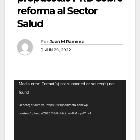
reforma al Sector
Salud
Por
Juan M Ramírez
JUN 29, 2022
Reproductor
Media error: Format(s) not supported or source(s) not
de
found
vídeo
Descargar archivo: https://tiempodirecto.com/wp-
content/uploads/2026/08/Publicidad-PM.mp4?_=1