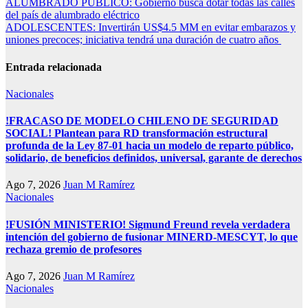
Navegación
ALUMBRADO PÚBLICO: Gobierno busca dotar todas las calles
del país de alumbrado eléctrico
de
ADOLESCENTES: Invertirán US$4.5 MM en evitar embarazos y
entradas
uniones precoces; iniciativa tendrá una duración de cuatro años
Entrada relacionada
Nacionales
!FRACASO DE MODELO CHILENO DE SEGURIDAD
SOCIAL! Plantean para RD transformación estructural
profunda de la Ley 87-01 hacia un modelo de reparto público,
solidario, de beneficios definidos, universal, garante de derechos
Ago 7, 2026
Juan M Ramírez
Nacionales
!FUSIÓN MINISTERIO! Sigmund Freund revela verdadera
intención del gobierno de fusionar MINERD-MESCYT, lo que
rechaza gremio de profesores
Ago 7, 2026
Juan M Ramírez
Nacionales