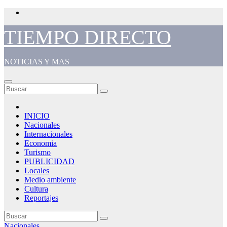
Saltar
al
contenido
TIEMPO DIRECTO
NOTICIAS Y MAS
INICIO
Nacionales
Internacionales
Economia
Turismo
PUBLICIDAD
Locales
Medio ambiente
Cultura
Reportajes
Nacionales