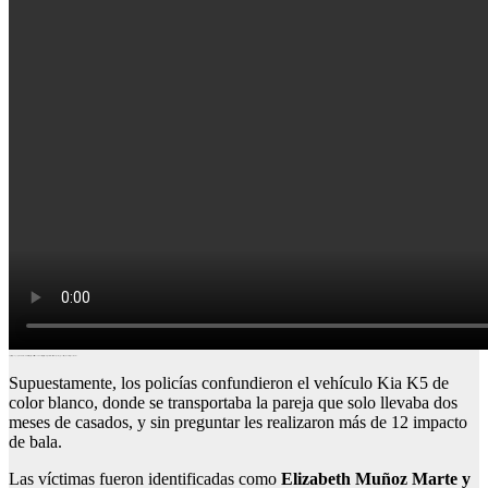
La pareja de esposo que perdió la vida la noche del martes, fue perseguida tras salir de un culto en Villa Altagracia, por los agentes de la Policía Nacional que sin preguntar le emprendió a tiros, según se informó.
Supuestamente, los policías confundieron el vehículo Kia K5 de
color blanco, donde se transportaba la pareja que solo llevaba dos
meses de casados, y sin preguntar les realizaron más de 12 impacto
de bala.
Las víctimas fueron identificadas como
Elizabeth Muñoz Marte y