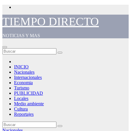
Saltar
al
contenido
TIEMPO DIRECTO
NOTICIAS Y MAS
INICIO
Nacionales
Internacionales
Economia
Turismo
PUBLICIDAD
Locales
Medio ambiente
Cultura
Reportajes
Nacionales