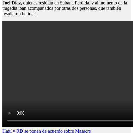
Joel Díaz,
quienes residían en Sabana Perdida, y al momento de la
tragedia iban acompañados por otras dos personas, que también
resultaron heridas.
Navegación
Haití y RD se ponen de acuerdo sobre Masacre