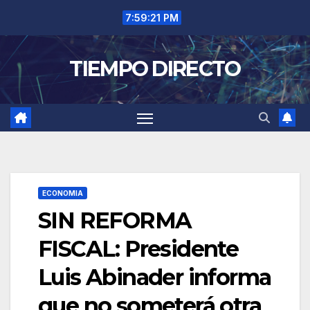
Saltar
7:59:22 PM
al
contenido
TIEMPO DIRECTO
ECONOMIA
SIN REFORMA
FISCAL: Presidente
Luis Abinader informa
que no someterá otra