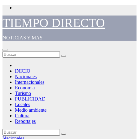
Saltar
al
contenido
TIEMPO DIRECTO
NOTICIAS Y MAS
INICIO
Nacionales
Internacionales
Economia
Turismo
PUBLICIDAD
Locales
Medio ambiente
Cultura
Reportajes
Nacionales