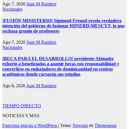
Ago 7, 2026
Juan M Ramírez
Nacionales
!FUSIÓN MINISTERIO! Sigmund Freund revela verdadera
intención del gobierno de fusionar MINERD-MESCYT, lo que
rechaza gremio de profesores
Ago 7, 2026
Juan M Ramírez
Nacionales
!BECA PARA EL DESARROLLO! presidente Abinader
exhortó a beneficiados a asumir becas con responsabilidad y
convertirse en embajadores de dominicanidad en centros
académicos donde cursarán sus estudios
Ago 6, 2026
Juan M Ramírez
TIEMPO DIRECTO
NOTICIAS Y MAS
Funciona gracias a WordPress
|
Tema:
Newsup
de
Themeansar