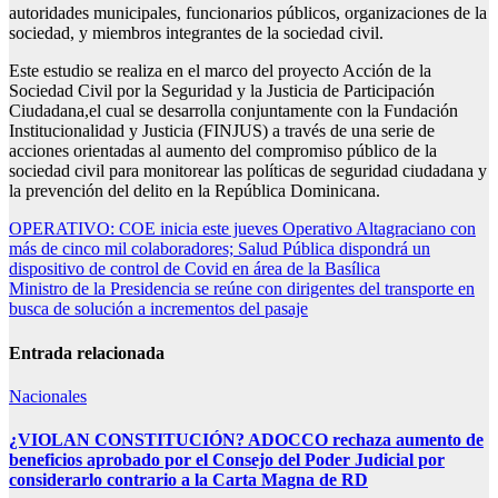
autoridades municipales, funcionarios públicos, organizaciones de la
sociedad, y miembros integrantes de la sociedad civil.
Este estudio se realiza en el marco del proyecto Acción de la
Sociedad Civil por la Seguridad y la Justicia de Participación
Ciudadana,el cual se desarrolla conjuntamente con la Fundación
Institucionalidad y Justicia (FINJUS) a través de una serie de
acciones orientadas al aumento del compromiso público de la
sociedad civil para monitorear las políticas de seguridad ciudadana y
la prevención del delito en la República Dominicana.
Navegación
OPERATIVO: COE inicia este jueves Operativo Altagraciano con
más de cinco mil colaboradores; Salud Pública dispondrá un
de
dispositivo de control de Covid en área de la Basílica
entradas
Ministro de la Presidencia se reúne con dirigentes del transporte en
busca de solución a incrementos del pasaje
Entrada relacionada
Nacionales
¿VIOLAN CONSTITUCIÓN? ADOCCO rechaza aumento de
beneficios aprobado por el Consejo del Poder Judicial por
considerarlo contrario a la Carta Magna de RD