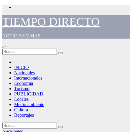
Saltar
al
contenido
TIEMPO DIRECTO
NOTICIAS Y MAS
INICIO
Nacionales
Internacionales
Economia
Turismo
PUBLICIDAD
Locales
Medio ambiente
Cultura
Reportajes
Nacionales