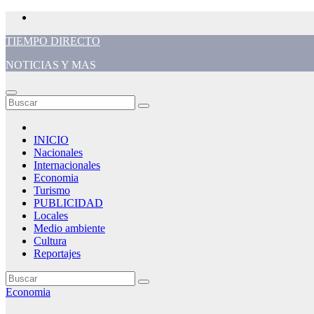
Saltar
al
TIEMPO DIRECTO
contenido
NOTICIAS Y MAS
INICIO
Nacionales
Internacionales
Economia
Turismo
PUBLICIDAD
Locales
Medio ambiente
Cultura
Reportajes
Economia