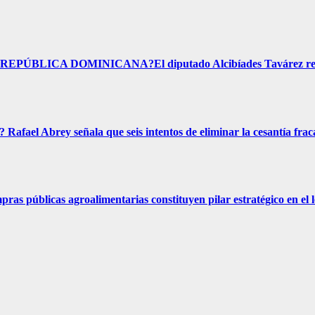
ICA DOMINICANA?El diputado Alcibíades Tavárez respo
rey señala que seis intentos de eliminar la cesantía frac
as agroalimentarias constituyen pilar estratégico en el lo