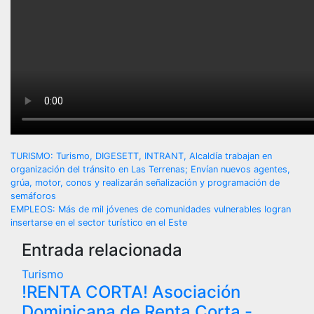
Navegación
TURISMO: Turismo, DIGESETT, INTRANT, Alcaldía trabajan en
organización del tránsito en Las Terrenas; Envían nuevos agentes,
de
grúa, motor, conos y realizarán señalización y programación de
semáforos
entradas
EMPLEOS: Más de mil jóvenes de comunidades vulnerables logran
insertarse en el sector turístico en el Este
Entrada relacionada
Turismo
!RENTA CORTA! Asociación
Dominicana de Renta Corta -