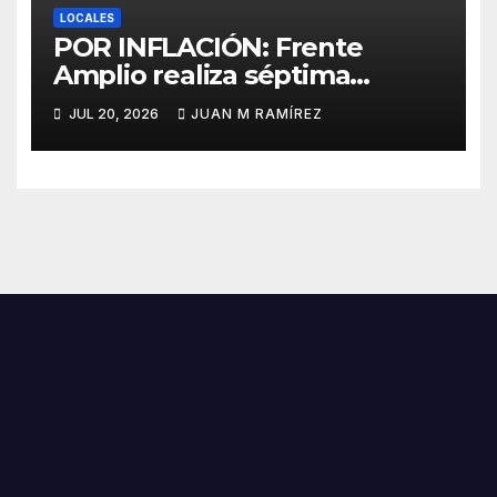
LOCALES
POR INFLACIÓN: Frente
Amplio realiza séptima
caminata protesta en SDN
JUL 20, 2026
JUAN M RAMÍREZ
contra el alto costo de la vida
y los abusos policiales