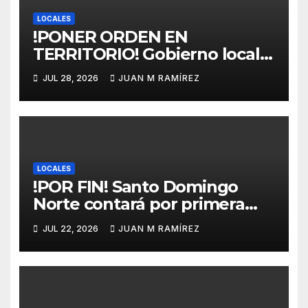
LOCALES
!PONER ORDEN EN
TERRITORIO! Gobierno local
garantiza que el Plan de
JUL 28, 2026
JUAN M RAMÍREZ
Ordenamiento Territorial no
perjudicará a ningún sector
de Verón-Punta Cana
LOCALES
!POR FIN! Santo Domingo
Norte contará por primera
vez con un mercado
JUL 22, 2026
JUAN M RAMÍREZ
municipal gracias al Mivhed