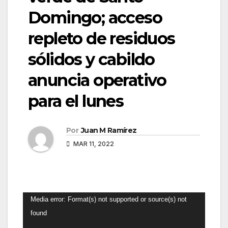
Domingo; acceso
repleto de residuos
sólidos y cabildo
anuncia operativo
para el lunes
Por
Juan M Ramírez
MAR 11, 2022
Reproductor
Media error: Format(s) not supported or source(s) not
de
found
vídeo