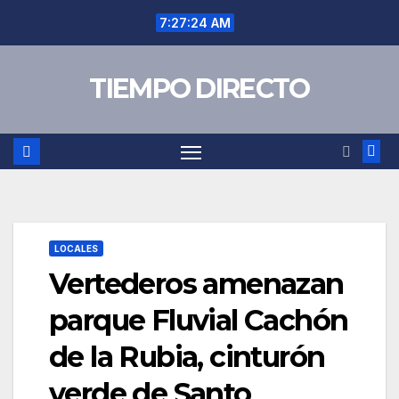
Saltar
7:27:25 AM
al
contenido
TIEMPO DIRECTO
LOCALES
Vertederos amenazan
parque Fluvial Cachón
de la Rubia, cinturón
verde de Santo