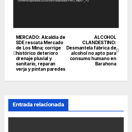
content/uploads/2026/08/Publicidad-PM-1.mp4?_=2
MERCADO: Alcaldía de
ALCOHOL
Navegación
SDE rescata Mercado
CLANDESTINO:
de Los Mina; corrige
Desmantela fábrica de
de
histórico deterioro
alcohol no apto para
drenaje pluvial y
consumo humano en
entradas
sanitario, reparan
Barahona
verja y pintan paredes
Entrada relacionada