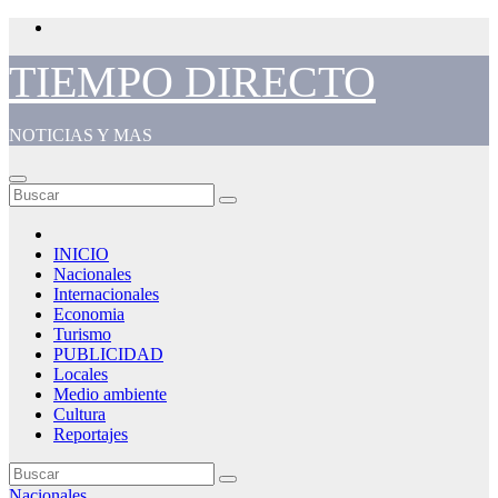
Saltar
al
contenido
TIEMPO DIRECTO
NOTICIAS Y MAS
INICIO
Nacionales
Internacionales
Economia
Turismo
PUBLICIDAD
Locales
Medio ambiente
Cultura
Reportajes
Nacionales