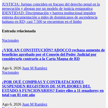
Navegación
JUSTICIA: Juristas coinciden en fracaso del derecho penal en la
persecución y abogan por un modelo de justicia restaurativa
de
IDENTIDAD: Discriminación y barrera institucional impiden
entradas
entrega documentación a miles de dominicanos de ascendencia
haitiana en RD; casi 7.500 se encuentran en el limbo
Entrada relacionada
Nacionales
¿VIOLAN CONSTITUCIÓN? ADOCCO rechaza aumento de
beneficios aprobado por el Consejo del Poder Judicial por
considerarlo contrario a la Carta Magna de RD
Ago 6, 2026
Juan M Ramírez
Nacionales
¿POR QUÉ COMPRAS Y CONTRATACIONES
SUSPENDEN REGISTROS DE SUPLIDORES DEL
ESTADO A FUNCIONARIOS? Entre ellos a 11 senadores; en
total van 81 este año
Ago 6, 2026
Juan M Ramírez