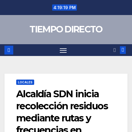
Saltar
4:19:19 PM
al
contenido
TIEMPO DIRECTO
LOCALES
Alcaldía SDN inicia
recolección residuos
mediante rutas y
frecuencias en