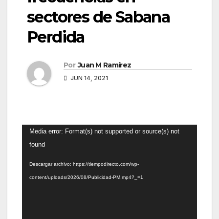
sectores de Sabana
Perdida
Por
Juan M Ramírez
JUN 14, 2021
Reproductor
Media error: Format(s) not supported or source(s) not
de
found
vídeo
Descargar archivo: https://tiempodirecto.com/wp-
content/uploads/2026/08/Publicidad-PM.mp4?_=1