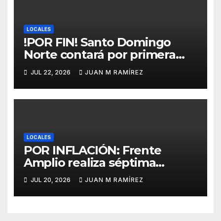
LOCALES
!POR FIN! Santo Domingo
Norte contará por primera
vez con un mercado
JUL 22, 2026
JUAN M RAMÍREZ
municipal gracias al Mivhed
LOCALES
POR INFLACIÓN: Frente
Amplio realiza séptima
caminata protesta en SDN
JUL 20, 2026
JUAN M RAMÍREZ
contra el alto costo de la vida
y los abusos policiales