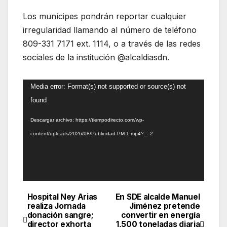
Los munícipes pondrán reportar cualquier
irregularidad llamando al número de teléfono
809-331 7171 ext. 1114, o a través de las redes
sociales de la institución @alcaldiasdn.
Reproductor
Media error: Format(s) not supported or source(s) not
de
found
vídeo
Descargar archivo: https://tiempodirecto.com/wp-
content/uploads/2026/08/Publicidad-PM-1.mp4?_=2
Hospital Ney Arias
En SDE alcalde Manuel
Navegación
realiza Jornada
Jiménez pretende
donación sangre;
convertir en energía
de
director exhorta
1,500 toneladas diaria