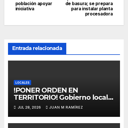
población apoyar
de basura; se prepara
entradas
iniciativa
para instalar planta
procesadora
Entrada relacionada
LOCALES
!PONER ORDEN EN
TERRITORIO! Gobierno local
garantiza que el Plan de
JUL 28, 2026
JUAN M RAMÍREZ
Ordenamiento Territorial no
perjudicará a ningún sector
de Verón-Punta Cana