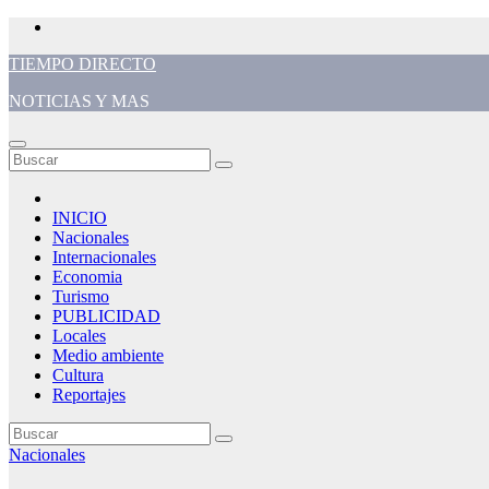
Saltar
al
TIEMPO DIRECTO
contenido
NOTICIAS Y MAS
INICIO
Nacionales
Internacionales
Economia
Turismo
PUBLICIDAD
Locales
Medio ambiente
Cultura
Reportajes
Nacionales