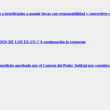
eficiados a asumir becas con responsabilidad y convertirse e
E LOS EE.UU.? A continuación la respuesta
s aprobado por el Consejo del Poder Judicial por considerar