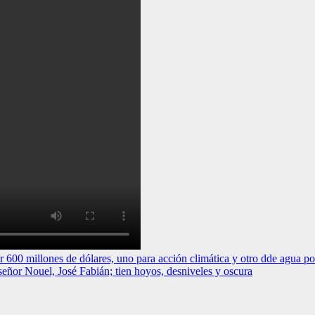
00 millones de dólares, uno para acción climática y otro dde agua p
 Nouel, José Fabián; tien hoyos, desniveles y oscura