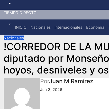
Saltar
al
TIEMPO DIRECTO
contenido
INICIO
Nacionales
Internacionales
Economia
Nacionales
!CORREDOR DE LA MUER
diputado por Monseñor
hoyos, desniveles y o
Por
Juan M Ramírez
Jun 3, 2026