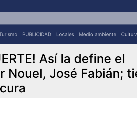
Turismo
PUBLICIDAD
Locales
Medio ambiente
Cultur
TE! Así la define el
 Nouel, José Fabián; ti
scura