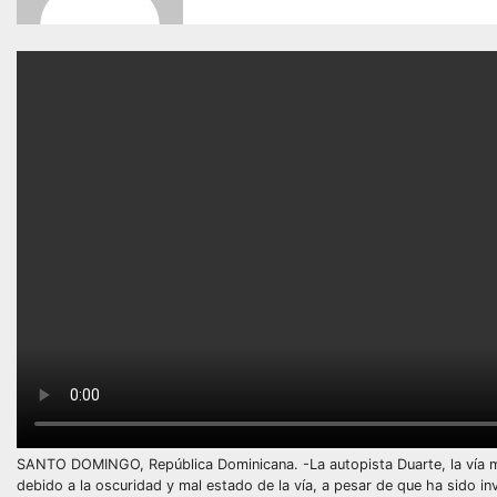
SANTO DOMINGO, República Dominicana. -La autopista Duarte, la vía má
debido a la oscuridad y mal estado de la vía, a pesar de que ha sido i