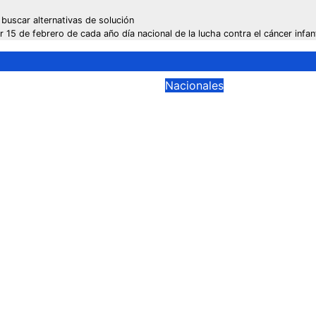
scar alternativas de solución
de febrero de cada año día nacional de la lucha contra el cáncer infant
Nacionales
 MINISTERIO!
!BECA PARA EL
 Freund revela
DESARROLLO! pres
ra intención del
Abinader exhortó 
o de fusionar
beneficiados a as
-MESCYT, lo que
becas con
 gremio de
responsabilidad y
res
convertirse en
embajadores de
6
Juan M Ramírez
dominicanidad en 
académicos dond
cursarán sus estu