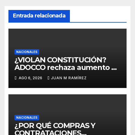
Entrada relacionada
NACIONALES
¿VIOLAN CONSTITUCIÓN?
ADOCCO rechaza aumento de
beneficios aprobado por el
AGO 6, 2026
JUAN M RAMÍREZ
Consejo del Poder Judicial
por considerarlo contrario a la
Carta Magna de RD
NACIONALES
¿POR QUÉ COMPRAS Y
CONTRATACIONES