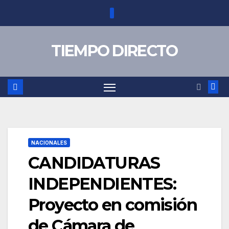
Saltar
al
contenido
TIEMPO DIRECTO
NACIONALES
CANDIDATURAS
INDEPENDIENTES:
Proyecto en comisión
de Cámara de