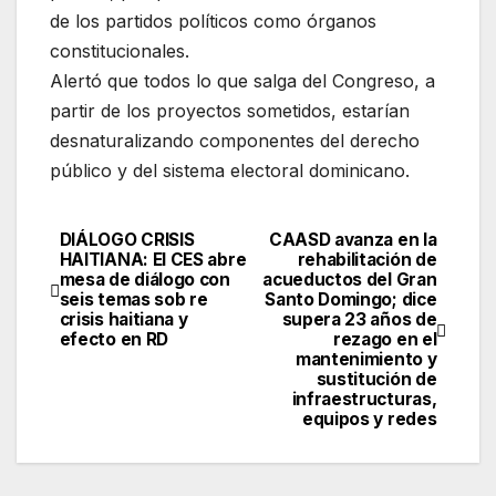
de los partidos políticos como órganos
constitucionales.
Alertó que todos lo que salga del Congreso, a
partir de los proyectos sometidos, estarían
desnaturalizando componentes del derecho
público y del sistema electoral dominicano.
DIÁLOGO CRISIS
CAASD avanza en la
Navegación
HAITIANA: El CES abre
rehabilitación de
mesa de diálogo con
acueductos del Gran
de
seis temas sob re
Santo Domingo; dice
crisis haitiana y
supera 23 años de
entradas
efecto en RD
rezago en el
mantenimiento y
sustitución de
infraestructuras,
equipos y redes