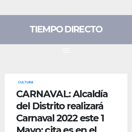
Saltar
al
contenido
TIEMPO DIRECTO
CULTURA
CARNAVAL: Alcaldía
del Distrito realizará
Carnaval 2022 este 1
Mayo; cita es en el