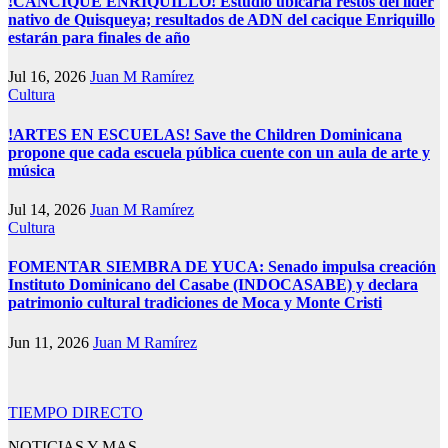
!CANCIQUE ENRIQUILLO! Estudio ubicaría restos del líder
nativo de Quisqueya; resultados de ADN del cacique Enriquillo
estarán para finales de año
Jul 16, 2026
Juan M Ramírez
Cultura
!ARTES EN ESCUELAS! Save the Children Dominicana
propone que cada escuela pública cuente con un aula de arte y
música
Jul 14, 2026
Juan M Ramírez
Cultura
FOMENTAR SIEMBRA DE YUCA: Senado impulsa creación
Instituto Dominicano del Casabe (INDOCASABE) y declara
patrimonio cultural tradiciones de Moca y Monte Cristi
Jun 11, 2026
Juan M Ramírez
TIEMPO DIRECTO
NOTICIAS Y MAS