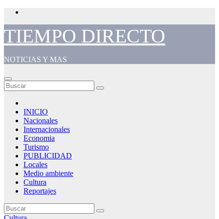
Saltar
al
contenido
TIEMPO DIRECTO
NOTICIAS Y MAS
INICIO
Nacionales
Internacionales
Economia
Turismo
PUBLICIDAD
Locales
Medio ambiente
Cultura
Reportajes
Cultura