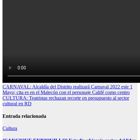
Navegación
CARNAVAL: Alcaldía del Distrito realizará Carnaval 2022 este 1
Mayo; cita es en el Malecón con el personaje Califé como centro
de
CULTURA: Teatristas rechazan recorte en presupuesto al sector
entradas
cultural en RD
Entrada relacionada
Cultura