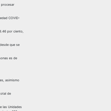
s procesar
rmedad COVID-
8.46 por ciento,
 desde que se
rsonas es de
tes, asimismo
otal de
de las Unidades