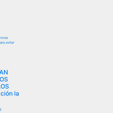
 horas
ara evitar
ÍAN
NOS
LOS
ción la
z