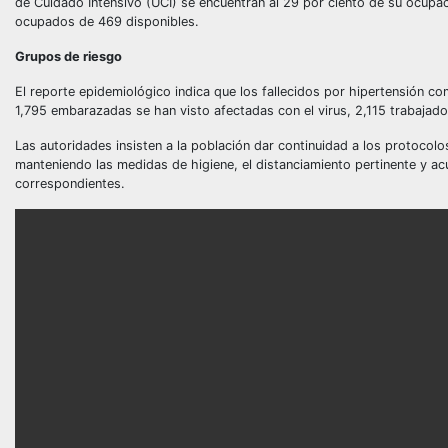
de Cuidado Intensivo (UCI) se encuentran al 29 por ciento de su ocupaci
ocupados de 469 disponibles.
Grupos de riesgo
El reporte epidemiológico indica que los fallecidos por hipertensión c
1,795 embarazadas se han visto afectadas con el virus, 2,115 trabajad
Las autoridades insisten a la población dar continuidad a los protocol
manteniendo las medidas de higiene, el distanciamiento pertinente y acu
correspondientes.