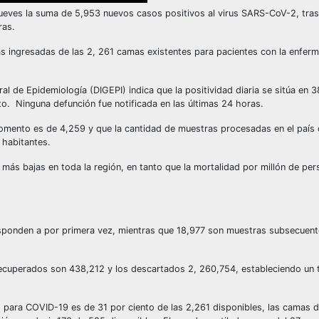
ueves la suma de 5,953 nuevos casos positivos al virus SARS-CoV-2, tra
ras.
nas ingresadas de las 2, 261 camas existentes para pacientes con la enfe
l de Epidemiología (DIGEPI) indica que la positividad diaria se sitúa en 3
to. Ninguna defunción fue notificada en las últimas 24 horas.
l momento es de 4,259 y que la cantidad de muestras procesadas en el país
 habitantes.
 más bajas en toda la región, en tanto que la mortalidad por millón de pe
responden a por primera vez, mientras que 18,977 son muestras subsecuen
recuperados son 438,212 y los descartados 2, 260,754, estableciendo un t
s para COVID-19 es de 31 por ciento de las 2,261 disponibles, las camas 