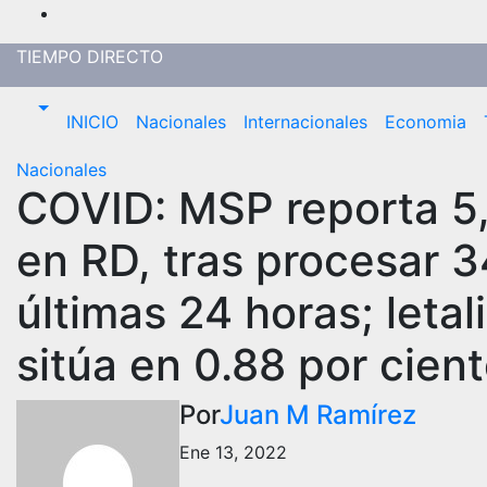
Saltar
al
TIEMPO DIRECTO
contenido
INICIO
Nacionales
Internacionales
Economia
Nacionales
COVID: MSP reporta 5,
en RD, tras procesar 
últimas 24 horas; leta
sitúa en 0.88 por cien
Por
Juan M Ramírez
Ene 13, 2022