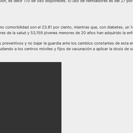
ón, es decir 170 de 585 disponibles. El uso de ventiladores es del 27 por
omo comorbilidad son el 23.81 por ciento, mientras que, con diabetes, un 1
ores de la salud y 53,159 jóvenes menores de 20 años han adquirido la en
os preventivos y no bajar la guardia ante los cambios constantes de esta 
diendo a los centros móviles y fijos de vacunación a aplicar la dosis de 