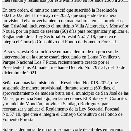
intervenida y restaurada por este Ministerio en los años 2008 a 2011.
En otro orden, el ministro anunció que suscribió la Resolución
0021-2022, del 11 de mayo de 2022, que suspende de manera
provisional el aprovechamiento de madera bruta en las provincias
San Cristóbal, incluyendo el municipio Villa Altagracia, y Monseñor
Nouel, por un plazo de sesenta (60) días para reorganizar y aplicar el
Reglamento de la Ley Sectorial Forestal No.57-18, que crea e
integra el Consejo Consultivo del Fondo de Fomento Forestal.
A su vez, esta Resolución se enmarca dentro de un proceso de
intervención en la que se estará ejecutando en Loma Novillero y
Parque Nacional Los 7 Picos, recientemente creado por el
Presidente Luis Abinader, mediante Decreto No. 797-21, del 10 de
diciembre de 2021.
Señalo además la emisión de la Resolución No. 018-2022, que
suspende de manera provisional, durante sesenta (60) días, el
aprovechamiento de madera bruta en el municipio de San José de las
Matas, provincia Santiago; en las secciones El Rubio y El Corocito,
y municipio Monción, provincia Santiago Rodríguez, para
reorganizar y aplicar el Reglamento de la Ley Sectorial Forestal
No.57-18, que crea e integra el Consejo Consultivo del Fondo de
Fomento Forestal.
Sobre la denuncia de un permiso para corte de árboles en terrenos