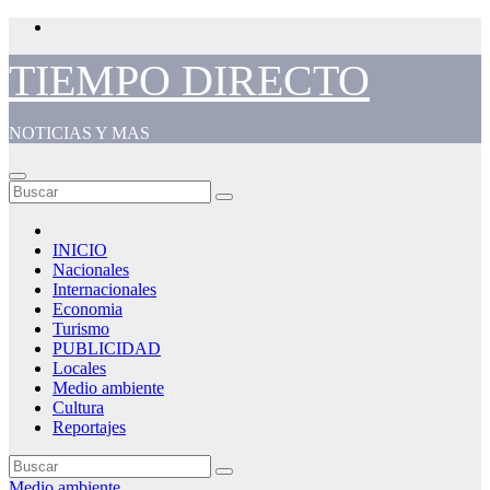
Saltar
al
contenido
TIEMPO DIRECTO
NOTICIAS Y MAS
INICIO
Nacionales
Internacionales
Economia
Turismo
PUBLICIDAD
Locales
Medio ambiente
Cultura
Reportajes
Medio ambiente