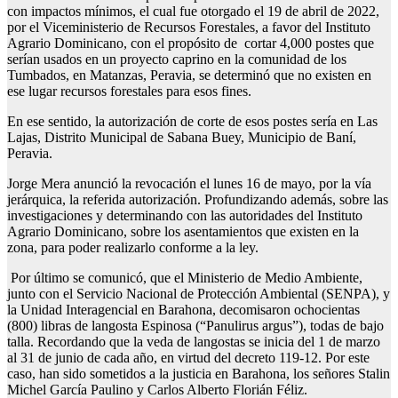
con impactos mínimos, el cual fue otorgado el 19 de abril de 2022,
por el Viceministerio de Recursos Forestales, a favor del Instituto
Agrario Dominicano, con el propósito de cortar 4,000 postes que
serían usados en un proyecto caprino en la comunidad de los
Tumbados, en Matanzas, Peravia, se determinó que no existen en
ese lugar recursos forestales para esos fines.
En ese sentido, la autorización de corte de esos postes sería en Las
Lajas, Distrito Municipal de Sabana Buey, Municipio de Baní,
Peravia.
Jorge Mera anunció la revocación el lunes 16 de mayo, por la vía
jerárquica, la referida autorización. Profundizando además, sobre las
investigaciones y determinando con las autoridades del Instituto
Agrario Dominicano, sobre los asentamientos que existen en la
zona, para poder realizarlo conforme a la ley.
Por último se comunicó, que el Ministerio de Medio Ambiente,
junto con el Servicio Nacional de Protección Ambiental (SENPA), y
la Unidad Interagencial en Barahona, decomisaron ochocientas
(800) libras de langosta Espinosa (“Panulirus argus”), todas de bajo
talla. Recordando que la veda de langostas se inicia del 1 de marzo
al 31 de junio de cada año, en virtud del decreto 119-12. Por este
caso, han sido sometidos a la justicia en Barahona, los señores Stalin
Michel García Paulino y Carlos Alberto Florián Féliz.