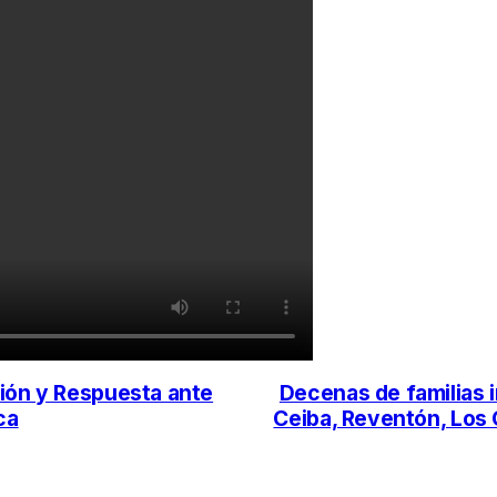
ión y Respuesta ante
Decenas de familias 
ca
Ceiba, Reventón, Los 