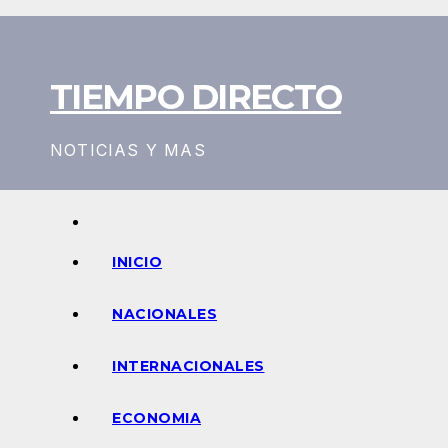
Saltar
al
contenido
TIEMPO DIRECTO
NOTICIAS Y MAS
INICIO
NACIONALES
INTERNACIONALES
ECONOMIA