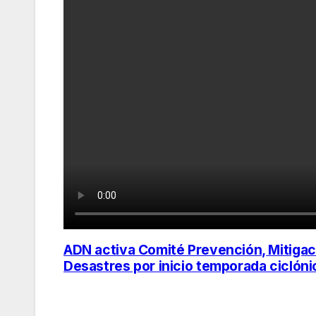
ADN activa Comité Prevención, Mitigac
Navegación
Desastres por inicio temporada ciclóni
de
entradas