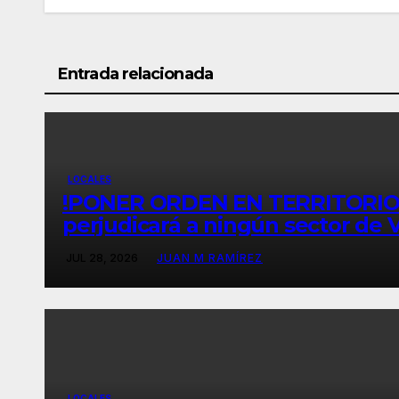
Entrada relacionada
LOCALES
!PONER ORDEN EN TERRITORIO! Go
perjudicará a ningún sector de
JUL 28, 2026
JUAN M RAMÍREZ
LOCALES