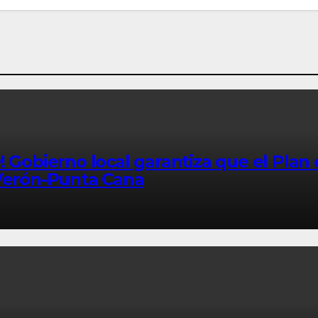
bierno local garantiza que el Plan d
 Verón-Punta Cana