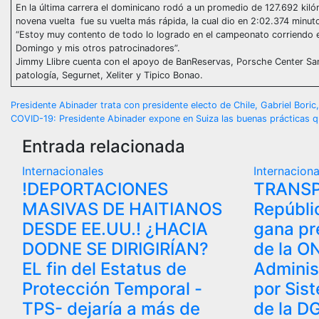
En la última carrera el dominicano rodó a un promedio de 127.692 kiló
novena vuelta fue su vuelta más rápida, la cual dio en 2:02.374 minut
“Estoy muy contento de todo lo logrado en el campeonato corriendo 
Domingo y mis otros patrocinadores”.
Jimmy Llibre cuenta con el apoyo de BanReservas, Porsche Center San
patología, Segurnet, Xeliter y Tipico Bonao.
Navegación
Presidente Abinader trata con presidente electo de Chile, Gabriel Boric
COVID-19: Presidente Abinader expone en Suiza las buenas prácticas qu
de
Entrada relacionada
entradas
Internacionales
Internaciona
!DEPORTACIONES
TRANSP
MASIVAS DE HAITIANOS
Repúbli
DESDE EE.UU.! ¿HACIA
gana pr
DODNE SE DIRIGIRÍAN?
de la O
EL fin del Estatus de
Adminis
Protección Temporal -
por Sis
TPS- dejaría a más de
de la D