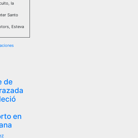
uito, la
nter Santo
otors, Esteva
naciones
e de
razada
leció
orto en
cana
ez