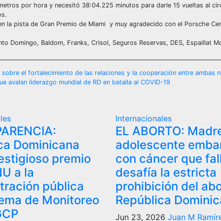
metros por hora y necesitó 38:04.225 minutos para darle 15 vueltas al circ
os.
en la pista de Gran Premio de Miami y muy agradecido con el Porsche Ce
to Domingo, Baldom, Franks, Crisol, Seguros Reservas, DES, Espaillat M
, sobre el fortalecimiento de las relaciones y la cooperación entre ambas 
e avalan liderazgo mundial de RD en batalla al COVID-19
les
Internacionales
ARENCIA:
EL ABORTO: Madr
ca Dominicana
adolescente emba
estigioso premio
con cáncer que fal
NU a la
desafía la estricta
tración pública
prohibición del ab
tema de Monitoreo
República Domini
GCP
Jun 23, 2026
Juan M Ramír