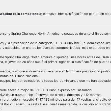
laureados de la competencia
; es nuevo líder clasificación de pilotos en ca
Porsche Spring Challenge North America disputadas durante el fin de sem
s y la clasificación de la categoría 911 GT3 Cup (991), el dominicano Jim
to y capacidad en uno de los eventos automovilísticos más esperados en 
sche Sprint Challenge North America disputada unas horas antes del Gran
a, el joven de 20 años subió al primer lugar en la clasificación de pilotos 
America, hizo que el dominicano se alzara en la primera posición del podio 
s notas del Himno Nacional.
i equipo, los patrocinadores y todos los dominicanos que me han apoyado
 pude sacar lo mejor del 911 GT3 Cup”, expresó entusiasmado.
91.2 en un trazado con 19 curvas, de cinco kilómetros y 412 metros.
en promedio y necesitó 41:17.435 minutos para dar 17 vueltas al circuito d
rd Rock Stadium. La sexta fue su vuelta más rápida, la cual dio en 2:02.9
1.