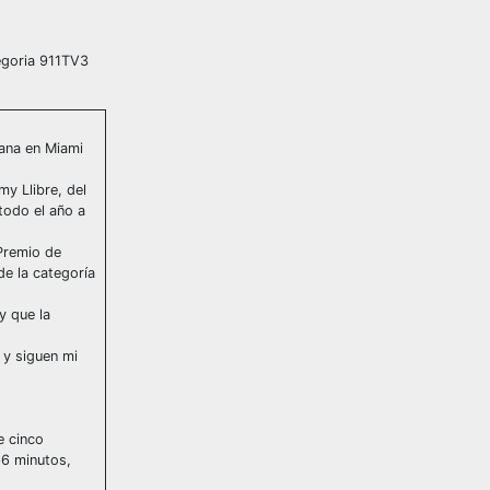
tegoria 911TV3
ana en Miami
my Llibre, del
todo el año a
 Premio de
de la categoría
y que la
 y siguen mi
e cinco
66 minutos,