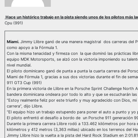
Hace un histórico trabajo en la pista siendo unos de los pilotos más 
Cpu (991)
Miami.
Jimmy Llibre ganó de una manera magistral dos carreras del 
como apoyo a la Fórmula 1.
Con la misma tenacidad y firmeza con la que dominó las prácticas libre
equipo MDK Motorsports, se alzó con la victoria imponiendo su talen
nivel mundial.
El piloto dominicano ganó de punta a punta la cuarta carrera del Por
Miami de Fórmula 1, gracias a sus dos victorias durante el fin de seman
911 GT3 Cup (991)
En la primera victoria de Llibre en la Porsche Sprint Challenge North 
bandera dominicana ondeara por todo lo alto y que se escucharán la
“Estoy realmente feliz por este triunfo y muy agradecido con Dios, m
carrera”, dijo Llibre.
“El equipo hizo un trabajo estupendo para poner el auto a punto y yo
El piloto enfrentó el desafío a bordo de un Porsche 911 generación 9
Durante la primera carrera Llibre rodó a 133.462 kilómetros por hora 
kilómetros y 412 metros (3,363 millas) ubicado en los terrenos del Ha
Jimmy Llibre hizo la vuelta a la pista del Hard Rock Stadium en 2:01.81