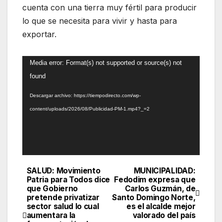
cuenta con una tierra muy fértil para producir
lo que se necesita para vivir y hasta para
exportar.
Reproductor
Media error: Format(s) not supported or source(s) not
de
found
vídeo
Descargar archivo: https://tiempodirecto.com/wp-
content/uploads/2026/08/Publicidad-PM-1.mp4?_=2
SALUD: Movimiento
MUNICIPALIDAD:
Navegación
Patria para Todos dice
Fedodim expresa que
que Gobierno
Carlos Guzmán, de
de
pretende privatizar
Santo Domingo Norte,
sector salud lo cual
es el alcalde mejor
entradas
aumentara la
valorado del país