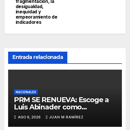
fragmentación, la
desigualdad,
inequidad y
empeoramiento de
indicadores
Entrada relacionada
NACIONALES
PRM SE RENUEVA: Escoge a
Luis Abinader como
presidente y a Juan Garrigó
AGO 9, 2026
JUAN M RAMÍREZ
secretario general,
conducirán organizzación por