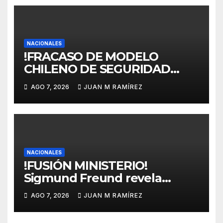
cuatro años
NACIONALES
!FRACASO DE MODELO
CHILENO DE SEGURIDAD
SOCIAL! Plantean para RD
AGO 7, 2026
JUAN M RAMÍREZ
transformación estructural
profunda de la Ley 87-01
hacia un modelo de reparto
público, solidario, de
beneficios definidos,
universal, garante de
NACIONALES
!FUSIÓN MINISTERIO!
derechos
Sigmund Freund revela
verdadera intención del
AGO 7, 2026
JUAN M RAMÍREZ
gobierno de fusionar
MINERD-MESCYT, lo que