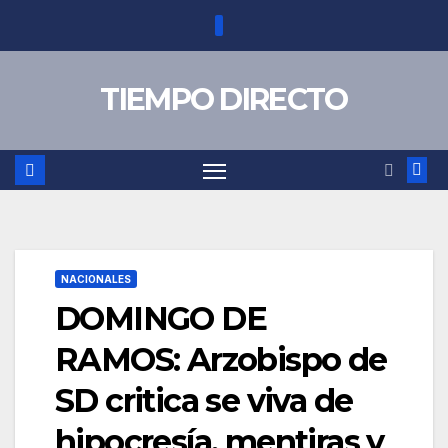
Saltar
al
contenido
TIEMPO DIRECTO
NACIONALES
DOMINGO DE
RAMOS: Arzobispo de
SD critica se viva de
hipocresía, mentiras y