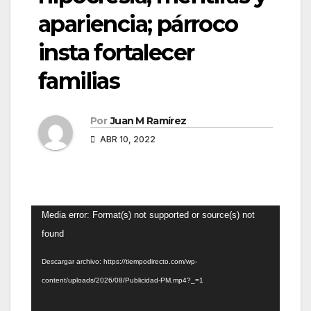
apariencia; párroco
insta fortalecer
familias
Por
Juan M Ramírez
ABR 10, 2022
Reproductor
Media error: Format(s) not supported or source(s) not
de
found
vídeo
Descargar archivo: https://tiempodirecto.com/wp-
content/uploads/2026/08/Publicidad-PM.mp4?_=1