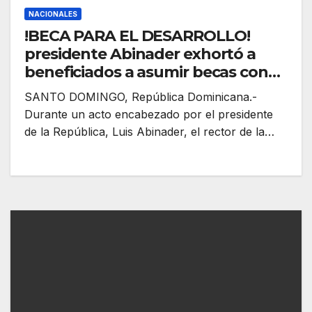
NACIONALES
!BECA PARA EL DESARROLLO!
presidente Abinader exhortó a
beneficiados a asumir becas con
responsabilidad y convertirse en
SANTO DOMINGO, República Dominicana.-
embajadores de dominicanidad en
Durante un acto encabezado por el presidente
centros académicos donde
de la República, Luis Abinader, el rector de la…
cursarán sus estudios