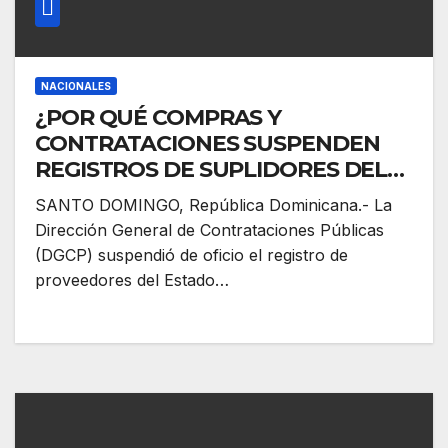
NACIONALES
¿POR QUÉ COMPRAS Y
CONTRATACIONES SUSPENDEN
REGISTROS DE SUPLIDORES DEL
ESTADO A FUNCIONARIOS? Entre
SANTO DOMINGO, República Dominicana.- La
ellos a 11 senadores; en total van 81
Dirección General de Contrataciones Públicas
este año
(DGCP) suspendió de oficio el registro de
proveedores del Estado…