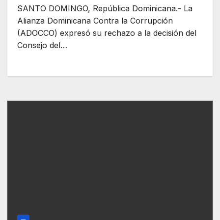
Consejo del Poder Judicial por
SANTO DOMINGO, República Dominicana.- La
considerarlo contrario a la Carta
Alianza Dominicana Contra la Corrupción
Magna de RD
(ADOCCO) expresó su rechazo a la decisión del
Consejo del…