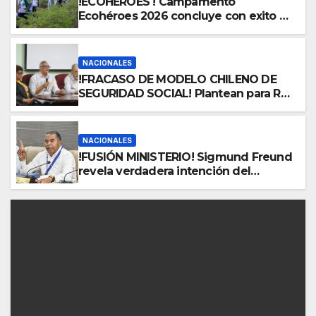
!ECOHÉROES ! Campamento
Ecohéroes 2026 concluye con exito en
Santiago: impulsa el liderazgo
ambiental de estudiantes en esa
provincia
NACIONALES
!FRACASO DE MODELO CHILENO DE
SEGURIDAD SOCIAL! Plantean para RD
transformación estructural profunda
de la Ley 87-01 hacia un modelo de
reparto público, solidario, de
NACIONALES
beneficios definidos, universal,
!FUSIÓN MINISTERIO! Sigmund Freund
garante de derechos
revela verdadera intención del
gobierno de fusionar MINERD-
MESCYT, lo que rechaza gremio de
profesores