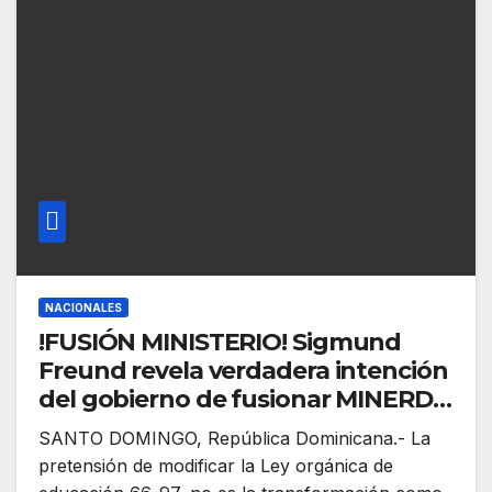
NACIONALES
!FUSIÓN MINISTERIO! Sigmund
Freund revela verdadera intención
del gobierno de fusionar MINERD-
MESCYT, lo que rechaza gremio de
SANTO DOMINGO, República Dominicana.- La
profesores
pretensión de modificar la Ley orgánica de