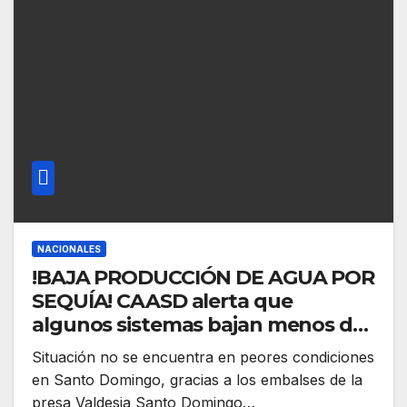
NACIONALES
!BAJA PRODUCCIÓN DE AGUA POR
SEQUÍA! CAASD alerta que
algunos sistemas bajan menos del
50% producción del líquido como
Situación no se encuentra en peores condiciones
Isa-Mana y Duey
en Santo Domingo, gracias a los embalses de la
presa Valdesia Santo Domingo…