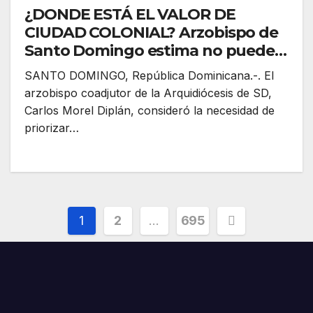
¿DONDE ESTÁ EL VALOR DE
CIUDAD COLONIAL? Arzobispo de
Santo Domingo estima no puede
reducirse solo a conservar
SANTO DOMINGO, República Dominicana.-. El
fachadas y monumentos, también
arzobispo coadjutor de la Arquidiócesis de SD,
custodiar memoria donde
Carlos Morel Diplán, consideró la necesidad de
concluyen cultura, fe, educación,
priorizar…
derecho y pensamiento
Paginación
1
2
…
695
de
entradas