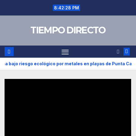
Saltar
8:42:29 PM
al
contenido
TIEMPO DIRECTO
riesgo ecológico por metales en playas de Punta Cana y Las