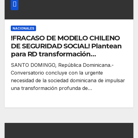
NACIONALES
!FRACASO DE MODELO CHILENO
DE SEGURIDAD SOCIAL! Plantean
para RD transformación
estructural profunda de la Ley 87-
SANTO DOMINGO, República Dominicana.-
01 hacia un modelo de reparto
Conversatorio concluye con la urgente
público, solidario, de beneficios
necesidad de la sociedad dominicana de impulsar
definidos, universal, garante de
una transformación profunda de…
derechos