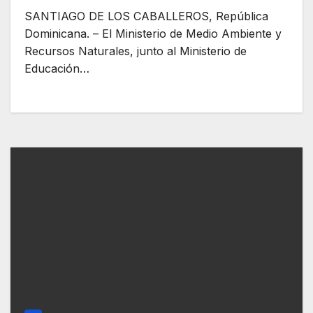
liderazgo ambiental de
SANTIAGO DE LOS CABALLEROS, República
estudiantes en esa provincia
Dominicana. – El Ministerio de Medio Ambiente y
Recursos Naturales, junto al Ministerio de
Educación…