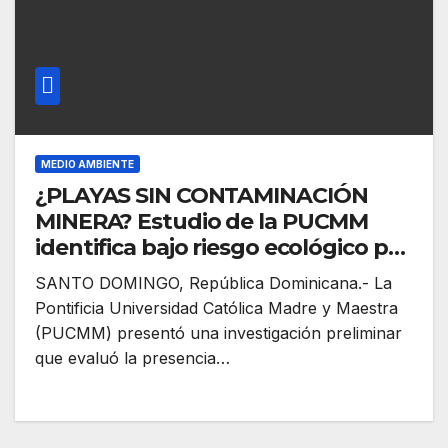
MEDIO AMBIENTE
¿PLAYAS SIN CONTAMINACIÓN
MINERA? Estudio de la PUCMM
identifica bajo riesgo ecológico por
metales en playas de Punta Cana y
SANTO DOMINGO, República Dominicana.- La
Las Terrenas
Pontificia Universidad Católica Madre y Maestra
(PUCMM) presentó una investigación preliminar
que evaluó la presencia…