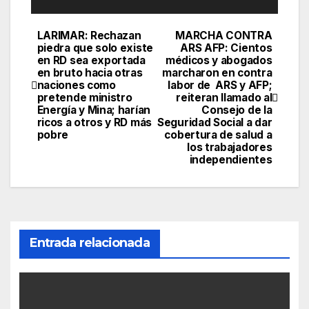
LARIMAR: Rechazan
MARCHA CONTRA
Navegación
piedra que solo existe
ARS AFP: Cientos
en RD sea exportada
médicos y abogados
de
en bruto hacia otras
marcharon en contra
naciones como
labor de ARS y AFP;
entradas
pretende ministro
reiteran llamado al
Energía y Mina; harían
Consejo de la
ricos a otros y RD más
Seguridad Social a dar
pobre
cobertura de salud a
los trabajadores
independientes
Entrada relacionada