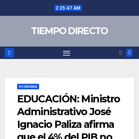
Saltar
2:25:48 AM
al
contenido
TIEMPO DIRECTO
ECONOMIA
EDUCACIÓN: Ministro
Administrativo José
Ignacio Paliza afirma
que el 4% del PIB no