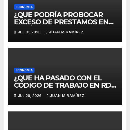
ECONOMIA
¿QUE PODRÍA PROBOCAR
EXCESO DE PRESTAMOS EN
REPÚBLICA DOMINICANA?El
JUL 31, 2026
JUAN M RAMÍREZ
diputado Alcibíades Tavárez
respone con advertencia
ECONOMIA
¿QUE HA PASADO CON EL
CÓDIGO DE TRABAJO EN RD?
Rafael Abrey señala que seis
JUL 29, 2026
JUAN M RAMÍREZ
intentos de eliminar la
cesantía fracasan