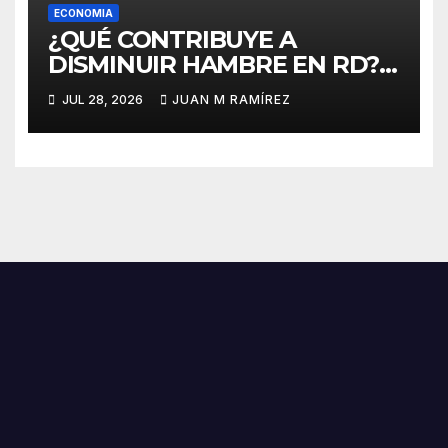
ECONOMIA
¿QUÉ CONTRIBUYE A
DISMINUIR HAMBRE EN RD?
Compras públicas
JUL 28, 2026
JUAN M RAMÍREZ
agroalimentarias constituyen
pilar estratégico en el logro
de la meta Hambre Cero en
RD