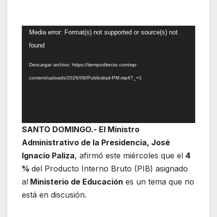
Reproductor
Media error: Format(s) not supported or source(s) not
de
found
vídeo
Descargar archivo: https://tiempodirecto.com/wp-
content/uploads/2026/08/Publicidad-PM.mp4?_=1
SANTO DOMINGO.- El Ministro
Administrativo de la Presidencia, José
Ignacio Paliza
, afirmó este miércoles que el
4
%
del Producto Interno Bruto (PIB) asignado
al
Ministerio de Educación
es un tema que no
está en discusión.