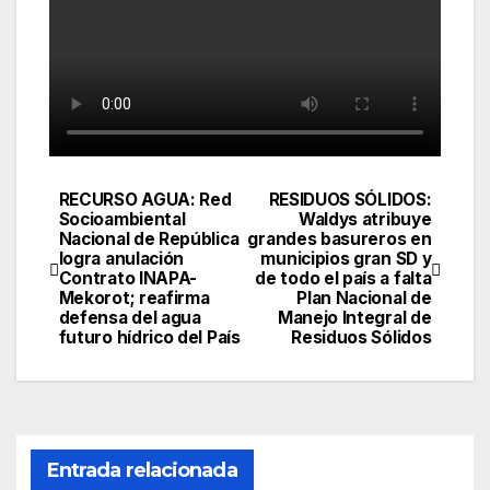
RECURSO AGUA: Red
RESIDUOS SÓLIDOS:
Navegación
Socioambiental
Waldys atribuye
Nacional de República
grandes basureros en
de
logra anulación
municipios gran SD y
Contrato INAPA-
de todo el país a falta
entradas
Mekorot; reafirma
Plan Nacional de
defensa del agua
Manejo Integral de
futuro hídrico del País
Residuos Sólidos
Entrada relacionada