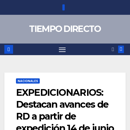
Saltar
al
contenido
TIEMPO DIRECTO
NACIONALES
EXPEDICIONARIOS:
Destacan avances de
RD a partir de
expedición 14 de junio