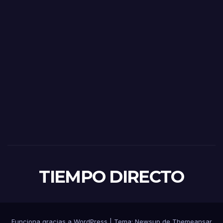
TIEMPO DIRECTO
Funciona gracias a WordPress
|
Tema:
Newsup
de
Themeansar