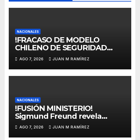
NACIONALES
!FRACASO DE MODELO
CHILENO DE SEGURIDAD
SOCIAL! Plantean para RD
AGO 7, 2026
JUAN M RAMÍREZ
transformación estructural
profunda de la Ley 87-01
hacia un modelo de reparto
público, solidario, de
beneficios definidos,
universal, garante de
NACIONALES
!FUSIÓN MINISTERIO!
derechos
Sigmund Freund revela
verdadera intención del
AGO 7, 2026
JUAN M RAMÍREZ
gobierno de fusionar
MINERD-MESCYT, lo que