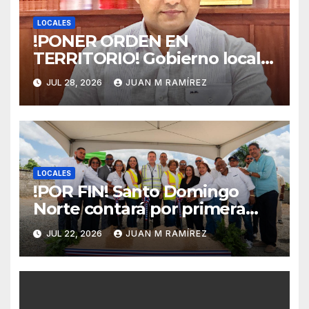
LOCALES
!PONER ORDEN EN
TERRITORIO! Gobierno local
garantiza que el Plan de
JUL 28, 2026
JUAN M RAMÍREZ
Ordenamiento Territorial no
perjudicará a ningún sector
de Verón-Punta Cana
LOCALES
!POR FIN! Santo Domingo
Norte contará por primera
vez con un mercado
JUL 22, 2026
JUAN M RAMÍREZ
municipal gracias al Mivhed