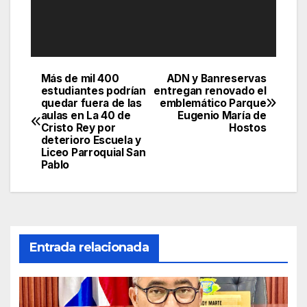
Más de mil 400
ADN y Banreservas
Navegación
estudiantes podrían
entregan renovado el
quedar fuera de las
emblemático Parque
de
aulas en La 40 de
Eugenio María de
Cristo Rey por
Hostos
entradas
deterioro Escuela y
Liceo Parroquial San
Pablo
Entrada relacionada