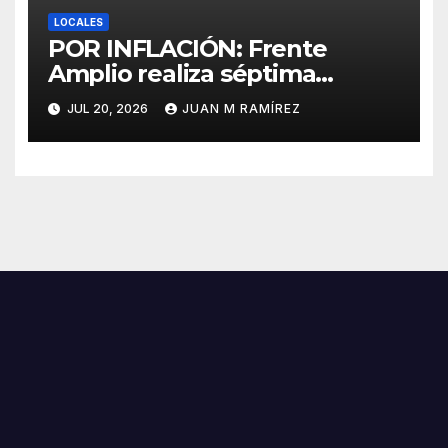
LOCALES
POR INFLACIÓN: Frente
Amplio realiza séptima
caminata protesta en SDN
JUL 20, 2026
JUAN M RAMÍREZ
contra el alto costo de la vida
y los abusos policiales