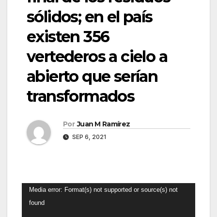
sólidos; en el país
existen 356
vertederos a cielo a
abierto que serían
transformados
Por
Juan M Ramírez
SEP 6, 2021
Reproductor
Media error: Format(s) not supported or source(s) not
de
found
vídeo