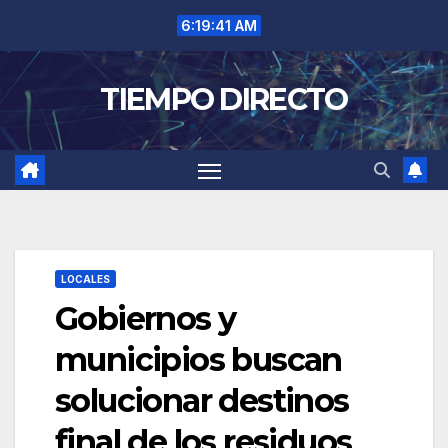
Saltar
6:19:41 AM
al
contenido
TIEMPO DIRECTO
LOCALES
Gobiernos y
municipios buscan
solucionar destinos
final de los residuos