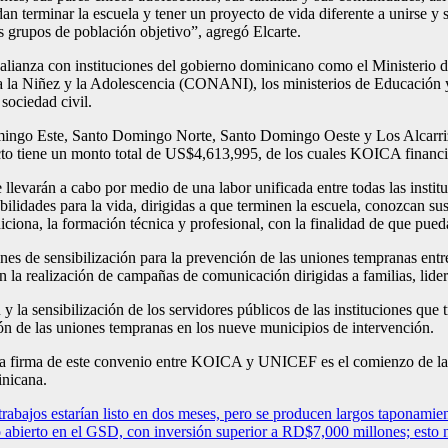
n terminar la escuela y tener un proyecto de vida diferente a unirse y
tos grupos de población objetivo”, agregó Elcarte.
 alianza con instituciones del gobierno dominicano como el Ministeri
a la Niñez y la Adolescencia (CONANI), los ministerios de Educación y
sociedad civil.
mingo Este, Santo Domingo Norte, Santo Domingo Oeste y Los Alcarrizo
cto tiene un monto total de US$4,613,995, de los cuales KOICA finan
llevarán a cabo por medio de una labor unificada entre todas las instituc
lidades para la vida, dirigidas a que terminen la escuela, conozcan sus 
iona, la formación técnica y profesional, con la finalidad de que pueda
 de sensibilización para la prevención de las uniones tempranas entre l
on la realización de campañas de comunicación dirigidas a familias, lid
y la sensibilización de los servidores públicos de las instituciones que 
ión de las uniones tempranas en los nueve municipios de intervención.
firma de este convenio entre KOICA y UNICEF es el comienzo de las in
inicana.
jos estarían listo en dos meses, pero se producen largos taponamient
erto en el GSD, con inversión superior a RD$7,000 millones; esto no