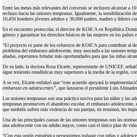
Entre las metas más relevantes del convenio se incluyen alcanzar a 1
rechazo hacia las uniones tempranas. Igualmente, la sensibilización de
10,450 hombres jóvenes adultos y 30,000 padres, madres y líderes co
En el encuentro protocolar, el director de KOICA en República Domin
género y garantizar los derechos básicos de las mujeres en los países 
“El proyecto es parte de los esfuerzos de KOICA para contribuir al de
problema del embarazo adolescente, muy asociado a las uniones temp
aliadas, esperamos brindar más oportunidades para que las niñas alca
De su lado, la doctora Rosa Elcarte, representante de UNICEF, señaló
sigue teniendo estadísticas muy superiores a la media de la región,
A su vez, Elcarte enfatizó que “este acuerdo apoyará la implementaci
embarazo en adolescentes”
, que lanzaron el presidente Luis Abinade
Las uniones tempranas son una práctica nociva para las niñas y las a
tempranas promueven el abandono escolar, el embarazo adolescente, el
que también sufren más violencia de sus parejas, en resumen, les impid
Una de las principales causas de las uniones tempranas son las norm
una adolescente con un adulto mayor, como casi el único plan de vida 
“Con esta unión estratégica perseguimos trabajar con niñas y adolesc