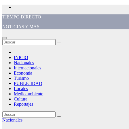
Saltar
al
TIEMPO DIRECTO
contenido
NOTICIAS Y MAS
INICIO
Nacionales
Internacionales
Economia
Turismo
PUBLICIDAD
Locales
Medio ambiente
Cultura
Reportajes
Nacionales