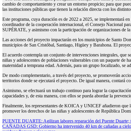
cambio de comportamiento y crear un entorno propicio; para que pueda
las instituciones públicas que tienen la relación directa con los distin
Este programa, cuya duración es de 2022 a 2025, se implementará en
coordinador de la cooperación internacional, el Consejo Nacional par
SUPÉRATE, y asimismo con la participación de organizaciones de la 
Las acciones del proyecto impactarán en los municipios de Santo Do
municipios de San Cristóbal, Santiago, Higüey y Barahona. El proye
El acuerdo contempla un conjunto de intervenciones integrales, que se 
niñas y adolescentes de poblaciones vulnerables con un paquete de habi
maternidad a temprana edad. Además, para un grupo focalizado, se adic
De modo complementario, a través del proyecto, se promoverán acciones
territorios donde se ejecutará el proyecto. De igual manera, contará c
Asimismo, se efectuará un trabajo continuo para lograr la capacitación 
capacidades y, de esta manera, con ellos se pueda abordar la prevenc
Finalmente, los representantes de KOICA y UNICEF añadieron que la 
promover los derechos de las niñas y adolescentes de República Dom
Navegación
PUENTE DUARTE: Agilizan labores reparación del Puente Duarte; traba
CAÑADAS GSD: Gobierno ha intervenido 40 km de cañadas a cielo abi
de