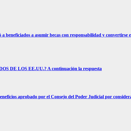
eficiados a asumir becas con responsabilidad y convertirse e
E LOS EE.UU.? A continuación la respuesta
s aprobado por el Consejo del Poder Judicial por considerar