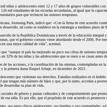
0 mil niñas y adolescentes entre 12 y 17 años de grupos vulnerables co
 126 mil estudiantes de las escuelas secundarias, al igual que la capaci
munitarios para que rechacen las uniones tempranas.
icana, Joonsung Park, indicó que: «Con la firma de este acuerdo cont
en desarrollo, tal como se establece en la estrategia a mediano plazo de
sarrollo de la República Dominicana a través de la educación integral y
ranas, que el gobierno coreano viene abordando desde el 2006. Por me
ncen una mejor calidad de vida”, acentuó.
 que “aunque el país ha mejorado un poco sus cifras de uniones tempra
 con un 32% de las niñas y las adolescentes que se unen o se casan an
ón de las acciones, y la coordinación de las mismas, contempladas en la
r y la primera dama Raquel Arbaje, en diciembre de 2021.
dolescentes que violentan sus derechos. Estudios realizados en el ámb
 que tengan más número de hijos y que, por lo tanto, accedan a peores
e desarrollar su plan de vida.
as sociales de género y pautas culturales y de comportamiento que prom
de esa niña. Es por ello, que el propósito de este acuerdo es promover
entes, sus pares chicos adolescentes, sus familias y sus comunidades, a