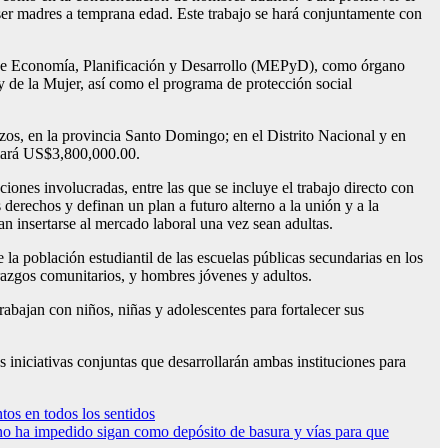
 ser madres a temprana edad. Este trabajo se hará conjuntamente con
o de Economía, Planificación y Desarrollo (MEPyD), como órgano
 de la Mujer, así como el programa de protección social
s, en la provincia Santo Domingo; en el Distrito Nacional y en
ciará US$3,800,000.00.
iones involucradas, entre las que se incluye el trabajo directo con
derechos y definan un plan a futuro alterno a la unión y a la
n insertarse al mercado laboral una vez sean adultas.
a población estudiantil de las escuelas públicas secundarias en los
erazgos comunitarios, y hombres jóvenes y adultos.
trabajan con niños, niñas y adolescentes para fortalecer sus
iciativas conjuntas que desarrollarán ambas instituciones para
os en todos los sentidos
 ha impedido sigan como depósito de basura y vías para que