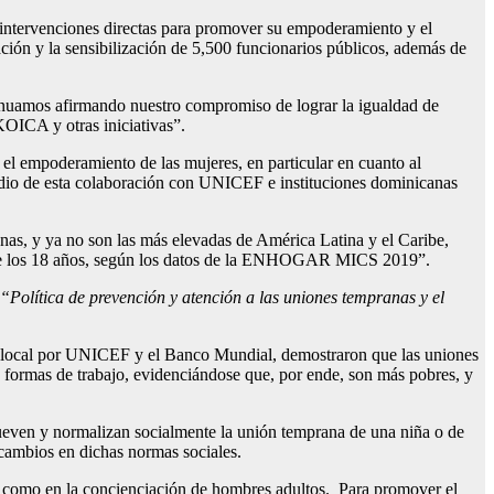
n intervenciones directas para promover su empoderamiento y el
tación y la sensibilización de 5,500 funcionarios públicos, además de
inuamos afirmando nuestro compromiso de lograr la igualdad de
 KOICA y otras iniciativas”.
 el empoderamiento de las mujeres, en particular en cuanto al
dio de esta colaboración con UNICEF e instituciones dominicanas
nas, y ya no son las más elevadas de América Latina y el Caribe,
tes de los 18 años, según los datos de la ENHOGAR MICS 2019”.
“Política de prevención y atención a las uniones tempranas y el
ito local por UNICEF y el Banco Mundial, demostraron que las uniones
 formas de trabajo, evidenciándose que, por ende, son más pobres, y
ueven y normalizan socialmente la unión temprana de una niña o de
 cambios en dichas normas sociales.
sí como en la concienciación de hombres adultos. Para promover el