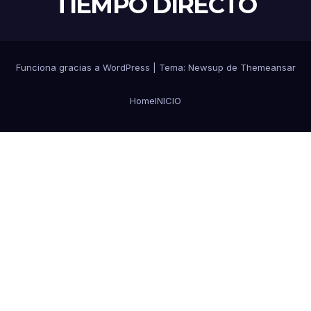
TIEMPO DIRECTO
Funciona gracias a WordPress
|
Tema:
Newsup
de
Themeansar
Home
INICIO