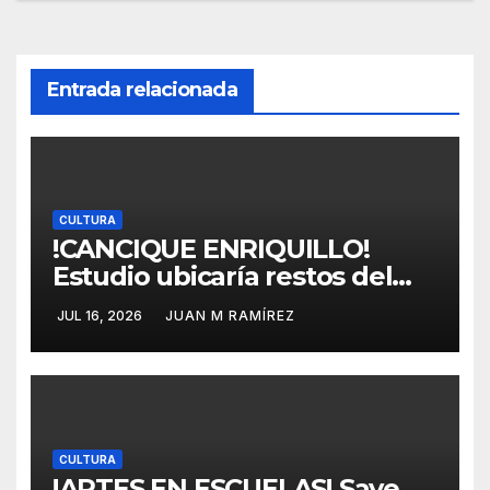
Entrada relacionada
CULTURA
!CANCIQUE ENRIQUILLO!
Estudio ubicaría restos del
líder nativo de Quisqueya;
JUL 16, 2026
JUAN M RAMÍREZ
resultados de ADN del
cacique Enriquillo estarán
para finales de año
CULTURA
!ARTES EN ESCUELAS! Save