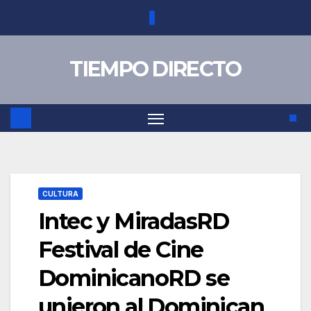
Saltar
al
contenido
TIEMPO DIRECTO
CULTURA
Intec y MiradasRD
Festival de Cine
DominicanoRD se
unieron al Dominican