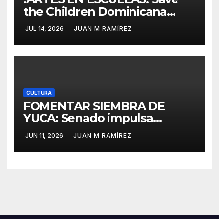
the Children Dominicana
propone que cada escuela
JUL 14, 2026
JUAN M RAMÍREZ
pública cuente con un aula
de arte y música
CULTURA
FOMENTAR SIEMBRA DE
YUCA: Senado impulsa
creación Instituto
JUN 11, 2026
JUAN M RAMÍREZ
Dominicano del Casabe
(INDOCASABE) y declara
patrimonio cultural
tradiciones de Moca y Monte
Cristi