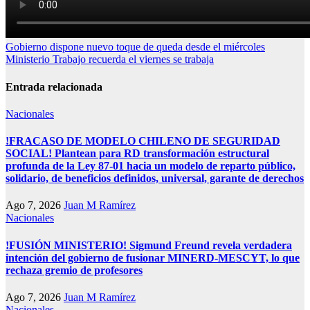
Navegación
Gobierno dispone nuevo toque de queda desde el miércoles
Ministerio Trabajo recuerda el viernes se trabaja
de
entradas
Entrada relacionada
Nacionales
!FRACASO DE MODELO CHILENO DE SEGURIDAD
SOCIAL! Plantean para RD transformación estructural
profunda de la Ley 87-01 hacia un modelo de reparto público,
solidario, de beneficios definidos, universal, garante de derechos
Ago 7, 2026
Juan M Ramírez
Nacionales
!FUSIÓN MINISTERIO! Sigmund Freund revela verdadera
intención del gobierno de fusionar MINERD-MESCYT, lo que
rechaza gremio de profesores
Ago 7, 2026
Juan M Ramírez
Nacionales