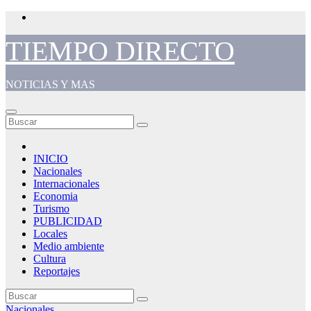
Saltar
al
contenido
TIEMPO DIRECTO
NOTICIAS Y MAS
INICIO
Nacionales
Internacionales
Economia
Turismo
PUBLICIDAD
Locales
Medio ambiente
Cultura
Reportajes
Nacionales