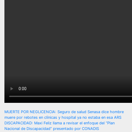
Navegación
MUERTE POR NEGLICENCIA: Seguro de salud Senasa dice hombre
muere por rebotes en clínicas y hospital ya no estaba en esa ARS
de
DISCAPACIDAD: Maxi Feliz llama a revisar el enfoque del “Plan
Nacional de Discapacidad” presentado por CONADIS