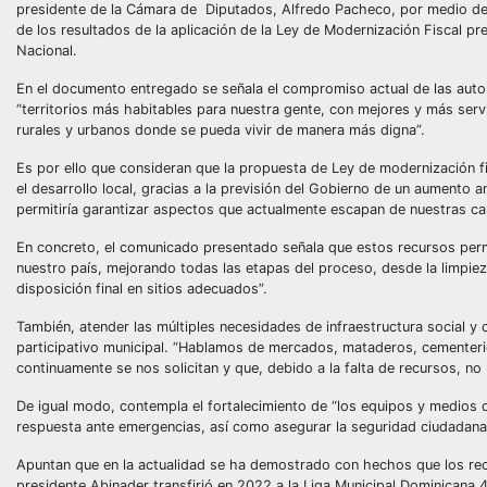
presidente de la Cámara de Diputados, Alfredo Pacheco, por medio del c
de los resultados de la aplicación de la Ley de Modernización Fiscal p
Nacional.
En el documento entregado se señala el compromiso actual de las autor
“territorios más habitables para nuestra gente, con mejores y más ser
rurales y urbanos donde se pueda vivir de manera más digna”.
Es por ello que consideran que la propuesta de Ley de modernización fi
el desarrollo local, gracias a la previsión del Gobierno de un aumento 
permitiría garantizar aspectos que actualmente escapan de nuestras c
En concreto, el comunicado presentado señala que estos recursos permi
nuestro país, mejorando todas las etapas del proceso, desde la limpieza
disposición final en sitios adecuados”.
También, atender las múltiples necesidades de infraestructura social 
participativo municipal. “Hablamos de mercados, mataderos, cementerio
continuamente se nos solicitan y que, debido a la falta de recursos, 
De igual modo, contempla el fortalecimiento de “los equipos y medios d
respuesta ante emergencias, así como asegurar la seguridad ciudadana y 
Apuntan que en la actualidad se ha demostrado con hechos que los recu
presidente Abinader transfirió en 2022 a la Liga Municipal Dominican