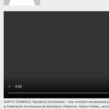
SANTO DOMINGO, República Dominicana.- Una comisión encabezada por e
la Federación Dominicana de Municipios (Fedomu), Nelson Núñez, acomp