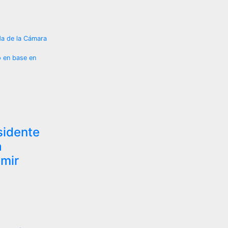
da de la Cámara
o en base en
idente
a
umir