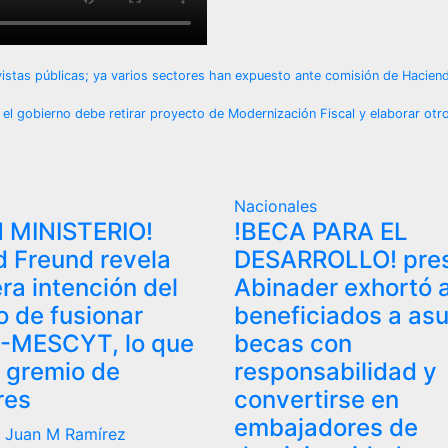
stas públicas; ya varios sectores han expuesto ante comisión de Hacien
 gobierno debe retirar proyecto de Modernización Fiscal y elaborar otr
Nacionales
 MINISTERIO!
!BECA PARA EL
 Freund revela
DESARROLLO! pres
ra intención del
Abinader exhortó 
o de fusionar
beneficiados a as
-MESCYT, lo que
becas con
 gremio de
responsabilidad y
res
convertirse en
embajadores de
6
Juan M Ramírez