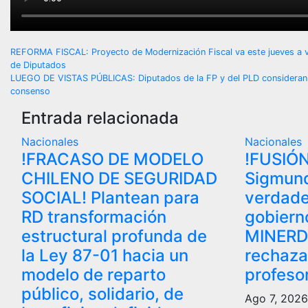
Navegación
REFORMA FISCAL: Proyecto de Modernización Fiscal va este jueves a vi
de Diputados
de
LUEGO DE VISTAS PÚBLICAS: Diputados de la FP y del PLD consideran el
consenso
entradas
Entrada relacionada
Nacionales
Nacionales
!FRACASO DE MODELO
!FUSIÓN
CHILENO DE SEGURIDAD
Sigmund
SOCIAL! Plantean para
verdade
RD transformación
gobiern
estructural profunda de
MINERD
la Ley 87-01 hacia un
rechaza
modelo de reparto
profeso
público, solidario, de
Ago 7, 202