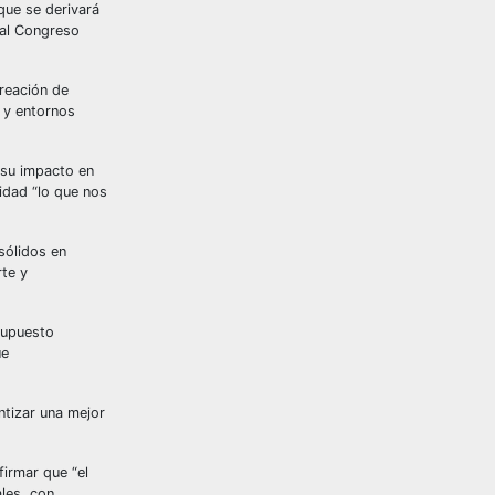
que se derivará
 al Congreso
reación de
 y entornos
 su impacto en
lidad “lo que nos
sólidos en
rte y
supuesto
ue
ntizar una mejor
irmar que “el
les, con