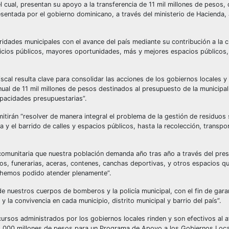
ual, presentan su apoyo a la transferencia de 11 mil millones de pesos, 
resentada por el gobierno dominicano, a través del ministerio de Hacienda,
idades municipales con el avance del país mediante su contribución a la c
vicios públicos, mayores oportunidades, más y mejores espacios públicos,
scal resulta clave para consolidar las acciones de los gobiernos locales y
anual de 11 mil millones de pesos destinados al presupuesto de la municipa
apacidades presupuestarias”.
tirán “resolver de manera integral el problema de la gestión de residuos 
 y el barrido de calles y espacios públicos, hasta la recolección, transpo
y comunitaria que nuestra población demanda año tras año a través del pre
s, funerarias, aceras, contenes, canchas deportivas, y otros espacios q
no hemos podido atender plenamente”.
e nuestros cuerpos de bomberos y la policía municipal, con el fin de gara
la convivencia en cada municipio, distrito municipal y barrio del país”.
rsos administrados por los gobiernos locales rinden y son efectivos al af
a 4,000 millones de pesos para un Programa de Apoyo a los Gobiernos Loca