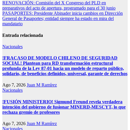
Navegación
RENOVACIÓN: Comisión del X Congreso del PLD en
preparativos del acto de apertura, programado para el 30 junio
de
PASAPORTES: Presidente Abinader inicia cambios en Dirección
entradas
General de Pasaportes; entidad siempre ha estado en mira del
mandatario
Entrada relacionada
Nacionales
!FRACASO DE MODELO CHILENO DE SEGURIDAD
SOCIAL! Plantean para RD transformación estructural
profunda de la Ley 87-01 hacia un modelo de reparto público,
solidario, de beneficios definidos, universal, garante de derechos
Ago 7, 2026
Juan M Ramírez
Nacionales
!FUSIÓN MINISTERIO! Sigmund Freund revela verdadera
intención del gobierno de fusionar MINERD-MESCYT, lo que
rechaza gremio de profesores
Ago 7, 2026
Juan M Ramírez
Nacionales