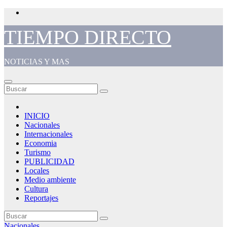
Saltar
al
contenido
TIEMPO DIRECTO
NOTICIAS Y MAS
INICIO
Nacionales
Internacionales
Economia
Turismo
PUBLICIDAD
Locales
Medio ambiente
Cultura
Reportajes
Nacionales