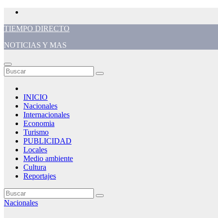
Saltar
al
TIEMPO DIRECTO
contenido
NOTICIAS Y MAS
INICIO
Nacionales
Internacionales
Economia
Turismo
PUBLICIDAD
Locales
Medio ambiente
Cultura
Reportajes
Nacionales