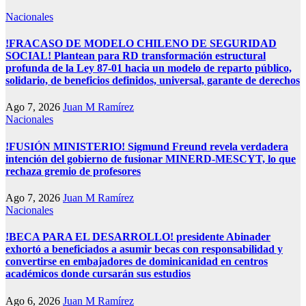
Nacionales
!FRACASO DE MODELO CHILENO DE SEGURIDAD
SOCIAL! Plantean para RD transformación estructural
profunda de la Ley 87-01 hacia un modelo de reparto público,
solidario, de beneficios definidos, universal, garante de derechos
Ago 7, 2026
Juan M Ramírez
Nacionales
!FUSIÓN MINISTERIO! Sigmund Freund revela verdadera
intención del gobierno de fusionar MINERD-MESCYT, lo que
rechaza gremio de profesores
Ago 7, 2026
Juan M Ramírez
Nacionales
!BECA PARA EL DESARROLLO! presidente Abinader
exhortó a beneficiados a asumir becas con responsabilidad y
convertirse en embajadores de dominicanidad en centros
académicos donde cursarán sus estudios
Ago 6, 2026
Juan M Ramírez