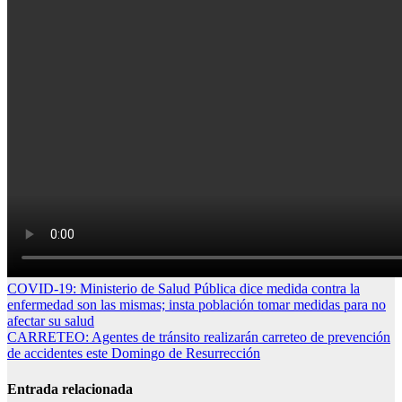
Navegación
COVID-19: Ministerio de Salud Pública dice medida contra la
enfermedad son las mismas; insta población tomar medidas para no
de
afectar su salud
entradas
CARRETEO: Agentes de tránsito realizarán carreteo de prevención
de accidentes este Domingo de Resurrección
Entrada relacionada