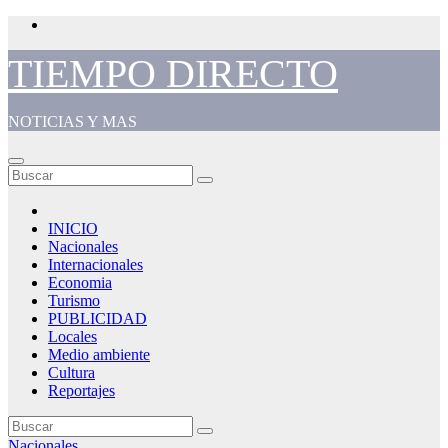
Saltar
al
contenido
TIEMPO DIRECTO
NOTICIAS Y MAS
INICIO
Nacionales
Internacionales
Economia
Turismo
PUBLICIDAD
Locales
Medio ambiente
Cultura
Reportajes
Nacionales