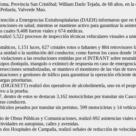
 Toma, Provincia San Cristóbal; William Darío Tejada, de 68 años, en l
e Peñuela, Valverde Mao.
Atención a Emergencias Extrahospitalarias (DAEH) informaron que en fu
enciones en salud, mientras se mantiene activo para garantizar la asiste
las cuales 9,408 fueron viales y 674 médicas.
alizó 5,522 procesos de inspección técnicas vehiculares visuales a uni
áticos, 1,151 luces, 627 cristales rotos o faltantes y 884 retrovisores f
e la unidad o la sustitución del conductor, como fueron los casos donde 
94 violaciones a las resoluciones emitidas por el INTRANT sobre neumá
pos (botiquín, triangulo o extintor) de respuesta en caso de emergenci
rsecciones semaforizadas, se mantuvo el monitoreo de las vías de travesí
zaciones y gestiones de tráfico para garantizar la operación eficiente 
rgas prioritarias.
 (DIGESETT) realizó dos operativos de alcoholimetría, uno en el peaje
vo a la prueba.
, dentro de estos se destacan 3,162 motociclistas por transitar sin Casco
tras conducen.
culos pesados por transitar sin permiso, 599 motocicletas y 14 vehículo
io de Obras Públicas y Comunicaciones, realizó 692 asistencias viales e
ividades en autopistas, calles y avenidas.
os dos Hospitales de Campaña, realizó señales de reducción de velocidad