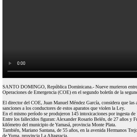
SANTO DOMINGO, República Dominicana.- Nueve murieron entre el 31 d
Operaciones de Emergencia (COE) en el segundo boletín de la segund
El director del COE, Juan Manuel Méndez García, considera que las au
sanciones a los conductores de estos aparatos que violen la Ley.
En el mismo período se produjeron 145 intoxicaciones por ingesta de 
Entre los fallecidos figuran: Alexander Rosario Belén, de 27 años y F
kilómetro del municipio de Yamasá, provincia Monte Plata.
También, Mariano Santana, de 55 años, en la avenida Hermanos Trejo, e
de Yuma, provincia La Altagracia.