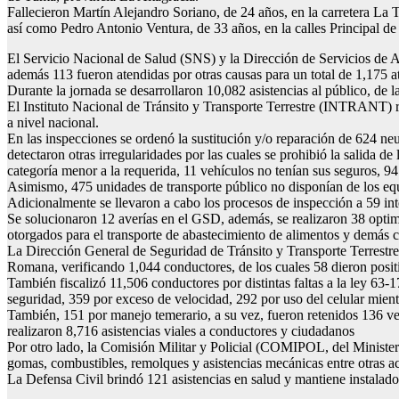
Fallecieron Martín Alejandro Soriano, de 24 años, en la carretera La
así como Pedro Antonio Ventura, de 33 años, en la calles Principal d
El Servicio Nacional de Salud (SNS) y la Dirección de Servicios de 
además 113 fueron atendidas por otras causas para un total de 1,175 at
Durante la jornada se desarrollaron 10,082 asistencias al público, de 
El Instituto Nacional de Tránsito y Transporte Terrestre (INTRANT) re
a nivel nacional.
En las inspecciones se ordenó la sustitución y/o reparación de 624 neum
detectaron otras irregularidades por las cuales se prohibió la salida d
categoría menor a la requerida, 11 vehículos no tenían sus seguros, 
Asimismo, 475 unidades de transporte público no disponían de los equi
Adicionalmente se llevaron a cabo los procesos de inspección a 59 inte
Se solucionaron 12 averías en el GSD, además, se realizaron 38 optimi
otorgados para el transporte de abastecimiento de alimentos y demás ca
La Dirección General de Seguridad de Tránsito y Transporte Terrestre
Romana, verificando 1,044 conductores, de los cuales 58 dieron positi
También fiscalizó 11,506 conductores por distintas faltas a la ley 63-17
seguridad, 359 por exceso de velocidad, 292 por uso del celular mien
También, 151 por manejo temerario, a su vez, fueron retenidos 136 vehí
realizaron 8,716 asistencias viales a conductores y ciudadanos
Por otro lado, la Comisión Militar y Policial (COMIPOL, del Minister
gomas, combustibles, remolques y asistencias mecánicas entre otras act
La Defensa Civil brindó 121 asistencias en salud y mantiene instalad