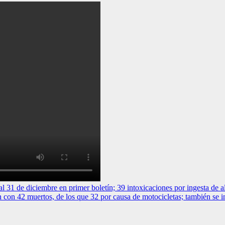
e diciembre en primer boletín; 39 intoxicaciones por ingesta de a
uertos, de los que 32 por causa de motocicletas; también se into