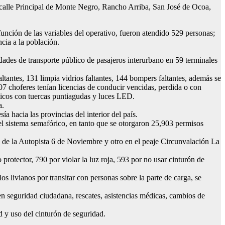
a calle Principal de Monte Negro, Rancho Arriba, San José de Ocoa,
nción de las variables del operativo, fueron atendido 529 personas;
ncia a la población.
dades de transporte público de pasajeros interurbano en 59 terminales
altantes, 131 limpia vidrios faltantes, 144 bompers faltantes, además se
107 choferes tenían licencias de conducir vencidas, perdida o con
ticos con tuercas puntiagudas y luces LED.
a.
a hacia las provincias del interior del país.
del sistema semafórico, en tanto que se otorgaron 25,903 permisos
 de la Autopista 6 de Noviembre y otro en el peaje Circunvalación La
 protector, 790 por violar la luz roja, 593 por no usar cinturón de
s livianos por transitar con personas sobre la parte de carga, se
n seguridad ciudadana, rescates, asistencias médicas, cambios de
 y uso del cinturón de seguridad.