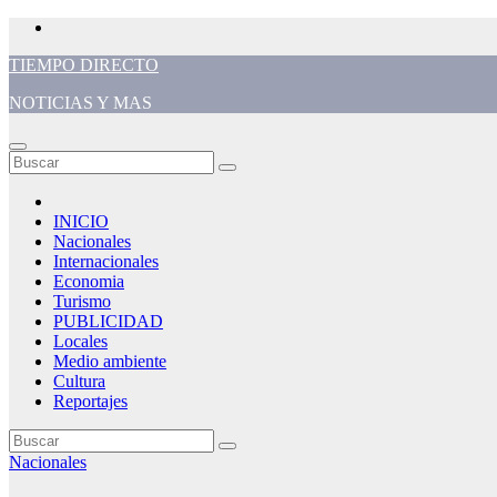
Saltar
al
TIEMPO DIRECTO
contenido
NOTICIAS Y MAS
INICIO
Nacionales
Internacionales
Economia
Turismo
PUBLICIDAD
Locales
Medio ambiente
Cultura
Reportajes
Nacionales