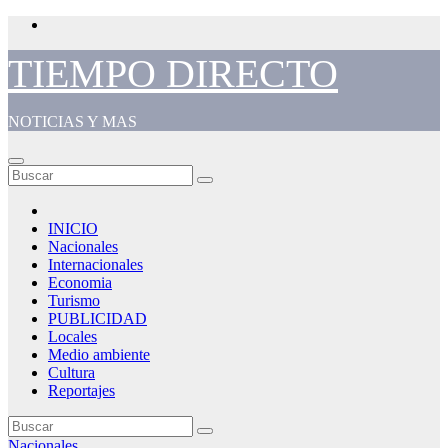
Saltar
al
contenido
TIEMPO DIRECTO
NOTICIAS Y MAS
INICIO
Nacionales
Internacionales
Economia
Turismo
PUBLICIDAD
Locales
Medio ambiente
Cultura
Reportajes
Nacionales