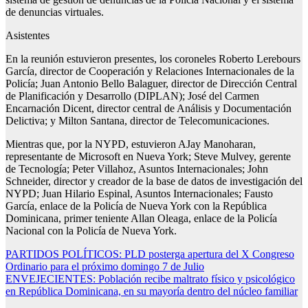
de denuncias virtuales.
Asistentes
En la reunión estuvieron presentes, los coroneles Roberto Lerebours
García, director de Cooperación y Relaciones Internacionales de la
Policía; Juan Antonio Bello Balaguer, director de Dirección Central
de Planificación y Desarrollo (DIPLAN); José del Carmen
Encarnación Dicent, director central de Análisis y Documentación
Delictiva; y Milton Santana, director de Telecomunicaciones.
Mientras que, por la NYPD, estuvieron AJay Manoharan,
representante de Microsoft en Nueva York; Steve Mulvey, gerente
de Tecnología; Peter Villahoz, Asuntos Internacionales; John
Schneider, director y creador de la base de datos de investigación del
NYPD; Juan Hilario Espinal, Asuntos Internacionales; Fausto
García, enlace de la Policía de Nueva York con la República
Dominicana, primer teniente Allan Oleaga, enlace de la Policía
Nacional con la Policía de Nueva York.
Navegación
PARTIDOS POLÍTICOS: PLD posterga apertura del X Congreso
Ordinario para el próximo domingo 7 de Julio
de
ENVEJECIENTES: Población recibe maltrato físico y psicológico
entradas
en República Dominicana, en su mayoría dentro del núcleo familiar