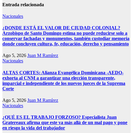
Entrada relacionada
Nacionales
¿DONDE ESTÁ EL VALOR DE CIUDAD COLONIAL?
Arzobispo de Santo Domingo estima no puede reducirse solo a
conservar fachadas y monumentos, también custodiar memoria
donde concluyen cultura, fe, educación, derecho y pensamiento
Ago 5, 2026
Juan M Ramírez
Nacionales
ALTAS CORTES: Alianza Evangélica Dominicana -AEDO-
exhorta al CNM a garantizar una elección transparente,
imparcial e independiente de los nuevos jueces de la Suprema
Corte
Ago 5, 2026
Juan M Ramírez
Nacionales
¿QUÉ ES EL TRABAJO FORZOSO? Especialista Juan
Gratereaux afirma que este va más allá de un mal pago y pone
en riesgo la vida del trabajador