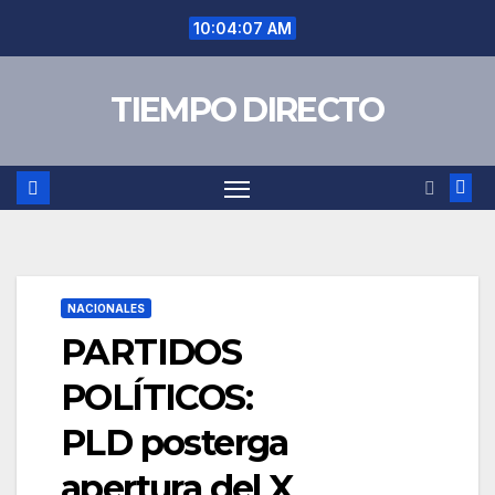
Saltar
10:04:08 AM
al
contenido
TIEMPO DIRECTO
NACIONALES
PARTIDOS
POLÍTICOS:
PLD posterga
apertura del X