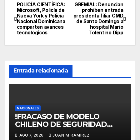
POLICÍA CIENTÍFICA:
GREMIAL: Denuncian
Navegación
Microsoft, Policía de
prohíben entrada
Nueva York y Policía
presidenta filiar CMD
de
Nacional Dominicana
de Santo Domingo a
comparten avances
hospital Mario
entradas
tecnológicos
Tolentino Dipp
Entrada relacionada
NACIONALES
!FRACASO DE MODELO
CHILENO DE SEGURIDAD
SOCIAL! Plantean para RD
AGO 7, 2026
JUAN M RAMÍREZ
transformación estructural